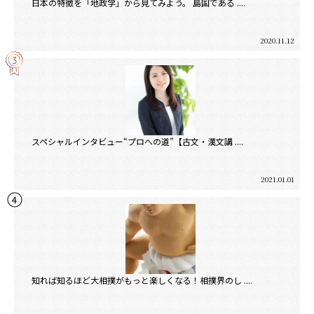
日本の特徴を「地政学」から見てみよう。 島国である ....
2020.11.12
スペシャルインタビュー“プロへの道”【古文・漢文講 ....
2021.01.01
知れば知るほど大相撲がもっと楽しくなる！相撲界のし ....