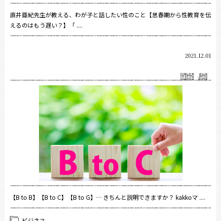
直井亜紀先生が教える、わが子と話したい性のこと【思春期から性教育を伝
えるのはもう遅い？】「 ....
2021.12.01
【B to B】【B to C】【B to G】… きちんと説明できますか？ kakkoマ ....
ビジネス