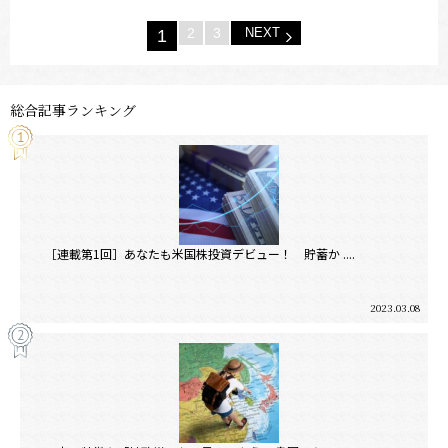
2
3
NEXT
1
総合記事ランキング
［連載第1回］あなたも米国株投資デビュー！ 貯蓄か ....
2023.03.08