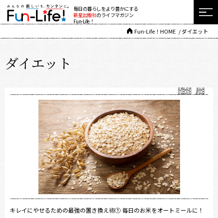
毎日の暮らしをより豊かにする
新星出版社
のライフマガジン
Fun-Life！
Fun-Life！HOME
ダイエット
ダイエット
キレイにやせるための最強の置き換え術① 毎日のお米をオートミールに！