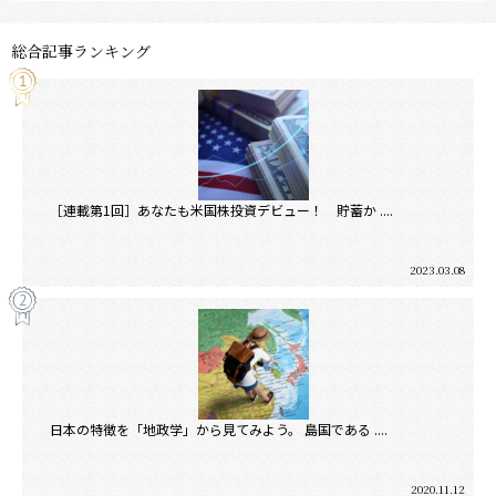
総合記事ランキング
［連載第1回］あなたも米国株投資デビュー！ 貯蓄か ....
2023.03.08
日本の特徴を「地政学」から見てみよう。 島国である ....
2020.11.12