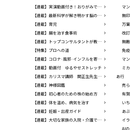
【連載】実演動画付き！おりがみで楽しく英語を覚えよう！
マン
【連載】最新科学が解き明かす脳のふしぎ
【連載】育児
万葉
【連載】腸を治す食事術
【連載】トップコンサルタントが教える！！ 「成功する転職」の方法
無敵
【特集】プロへの道
【連載】コロナ·風邪·インフルを寄せつけない体をつくろう!
マン
【連載】動画付 ゆるやせストレッチ
ミカ
【連載】カリスマ講師 関正生先生の前置詞を学ぼう！
あ行
【連載】神様図鑑
売ら
【連載】初心者のための株の始め方
有賀
【連載】体を温め、病気を治す
【連載】妊娠・出産ガイド
【連載】大切な家族の入院・介護でやるべきこと
イラ