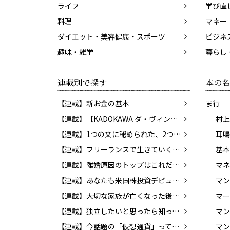
ライフ
学び直
料理
マネー
ダイエット・美容健康・スポーツ
ビジネ
趣味・雑学
暮らし
連載別で探す
本の名
【連載】新お金の基本
ま行
【連載】【KADOKAWA ダ・ヴィンチWeb】レビューコーナー
村上
【連載】1つの文に秘められた、2つの意味。あなたはわかりますか？
【連載】フリーランスで生きていくために知っておきたいお金のこと
【連載】離婚原因のトップはこれだ！ 決断の前に考えておきたい問題とは？
【連載】あなたも米国株投資デビュー！ 貯蓄から投資の時代へ
【連載】大切な家族が亡くなった後の手続き
マー
【連載】独立したいと思ったら知っておこう！ 個人事業の始め方
【連載】今話題の「仮想通貨」ってどんなもの？ 知っておきたいマネーの新常識
マン