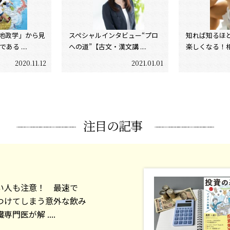
地政学」から見
スペシャルインタビュー“プロ
知れば知るほ
る ....
への道”【古文・漢文講 ....
楽しくなる！相撲
2020.11.12
2021.01.01
注目の記事
い人も注意！ 最速で
つけてしまう意外な飲み
門医が解 ....