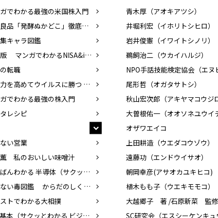
ガでわかる最強の米国株入門
青木厚（アオキアツシ）
無印良品「発酵ぬかどこ」徹底活用術
井堀利宏（イホリトシヒロ）
集キャラ図鑑
岩井俊憲（イワイトシノリ）
改訂版 マンガでわかるNISA&iDeCo入門
鵜飼治二（ウカイハルジ）
の転職
免疫力を高めてウイルスに勝つ 食べ物、暮らし方
尾形哲（オガタサトシ）
ガでわかる最強の株入門
タレシピ
大曽根佑一（オオソネユウイ
オザワエイコ
ない営業
上田耕造（ウエダコウゾウ）
薫 私のおいしい味噌汁
遠藤功（エンドウイサオ）
いちばんわかる 半導体（サクッとわかる ビジネス教養）
朝岡幸彦(アサオカユキヒコ)
あぶない毒図鑑 からだのしくみと攻略法
植木もも子（ウエキモモコ）
ストでわかる大相撲
AIの基本（サクッとわかる ビジネス教養）