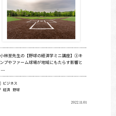
小林至先生の【野球の経済学ミニ講座】③キ
ンプやファーム球場が地域にもたらす影響と
....
ビジネス
経済
野球
2022.11.01