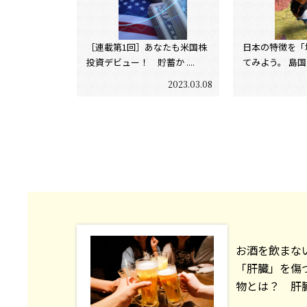
［連載第1回］あなたも米国株
日本の特徴を「
投資デビュー！ 貯蓄か ....
てみよう。 島国であ
2023.03.08
お酒を飲まな
「肝臓」を傷
物とは？ 肝臓専