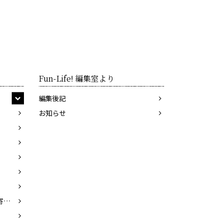
Fun-Life! 編集室より
編集後記
お知らせ
石綿美香（イシワタミカ）／寄崎まりを（ヨリサキマリヲ）