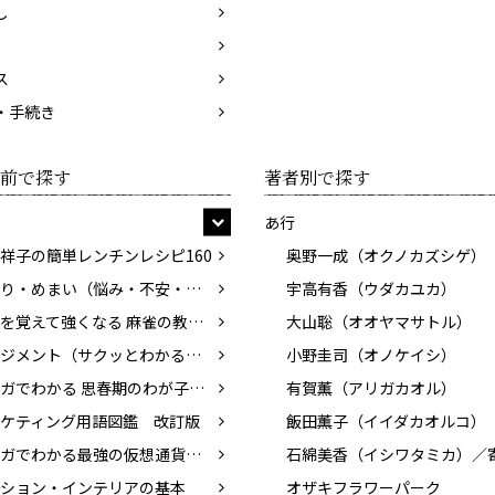
し
ス
・手続き
前で探す
著者別で探す
あ行
祥子の簡単レンチンレシピ160
奥野一成（オクノカズシゲ）
耳鳴り・めまい（悩み・不安・困った！を専門医がスッキリ解決）
宇高有香（ウダカユカ）
基本を覚えて強くなる 麻雀の教科書
大山聡（オオヤマサトル）
マネジメント（サクッとわかるビジネス教養）
小野圭司（オノケイシ）
マンガでわかる 思春期のわが子と話したい性のこと
有賀薫（アリガカオル）
ケティング用語図鑑 改訂版
飯田薫子（イイダカオルコ）
マンガでわかる最強の仮想通貨入門
ション・インテリアの基本
オザキフラワーパーク