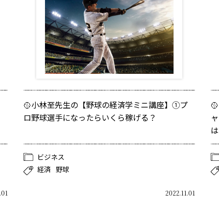
🥎小林至先生の【野球の経済学ミニ講座】①プ

ロ野球選手になったらいくら稼げる？
ャ
は 
ビジネス
経済
野球
.01
2022.11.01