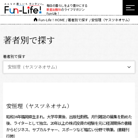
毎日の暮らしをより豊かにする
新星出版社
のライフマガジン
Fun-Life！
Fun-Life！HOME
著者別で探す
安恒理（ヤスツネオサム）
著者別で探す
著者別で探す
安恒理（ヤスツネオサム）
昭和34年福岡県生まれ。大学卒業後、出版社勤務。月刊雑誌の編集を勤めた
後、ライターとして独立。20年以上の株式投資の経験を元に経済関係の書籍
からビジネス、サブカルチャー、スポーツなど幅広い分野で執筆。(書籍刊
行時）