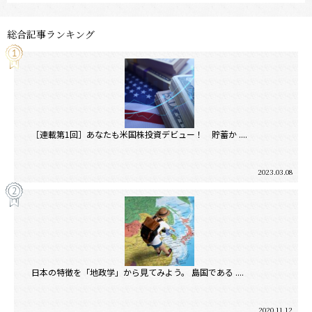
総合記事ランキング
［連載第1回］あなたも米国株投資デビュー！ 貯蓄か ....
2023.03.08
日本の特徴を「地政学」から見てみよう。 島国である ....
2020.11.12