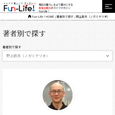
毎日の暮らしをより豊かにする
新星出版社
のライフマガジン
Fun-Life！
Fun-Life！HOME
著者別で探す
野上鉄夫（ノガミテツオ）
著者別で探す
著者別で探す