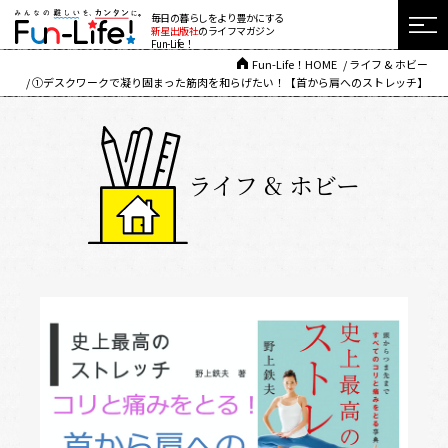
毎日の暮らしをより豊かにする
新星出版社
のライフマガジン
Fun-Life！
Fun-Life！HOME
ライフ & ホビー
①デスクワークで凝り固まった筋肉を和らげたい！【首から肩へのストレッチ】
ライフ & ホビー