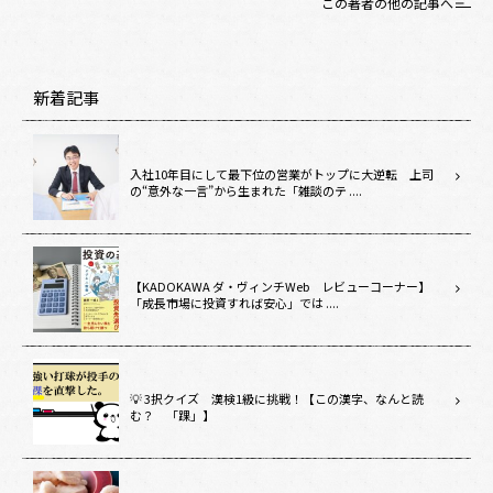
この著者の他の記事へ
新着記事
入社10年目にして最下位の営業がトップに大逆転 上司
の“意外な一言”から生まれた「雑談のテ ....
【KADOKAWA ダ・ヴィンチWeb レビューコーナー】
「成長市場に投資すれば安心」では ....
💡 3択クイズ 漢検1級に挑戦！【この漢字、なんと読
む？ 「踝」】