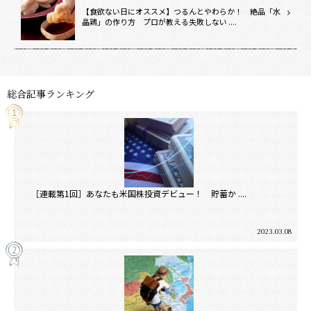
【食欲ない日にオススメ】つるんとやわらか！ 絶品「水
晶鶏」の作り方 プロが教える失敗しない ....
総合記事ランキング
［連載第1回］あなたも米国株投資デビュー！ 貯蓄か ....
2023.03.08