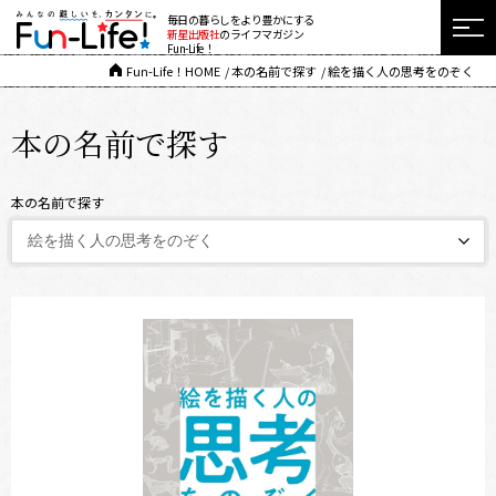
毎日の暮らしをより豊かにする
新星出版社
のライフマガジン
Fun-Life！
Fun-Life！HOME
本の名前で探す
絵を描く人の思考をのぞく
本の名前で探す
本の名前で探す