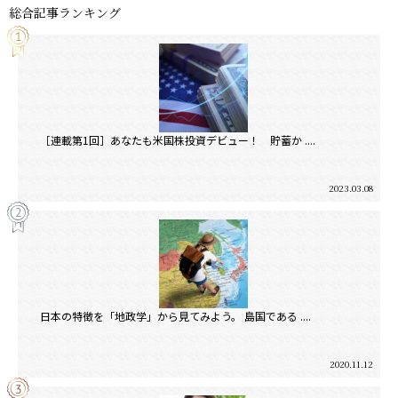
総合記事ランキング
［連載第1回］あなたも米国株投資デビュー！ 貯蓄か ....
2023.03.08
日本の特徴を「地政学」から見てみよう。 島国である ....
2020.11.12