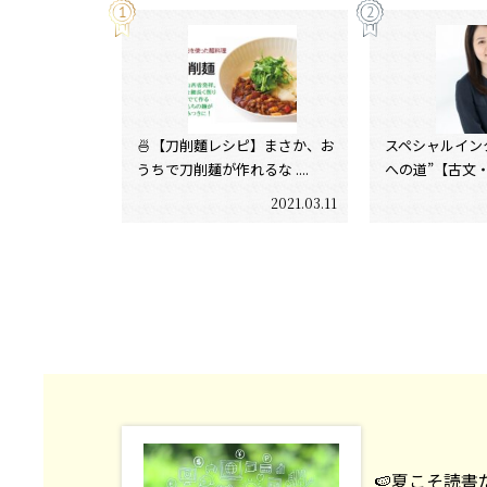
🍜【刀削麵レシピ】まさか、お
スペシャルイン
うちで刀削麺が作れるな ....
への道”【古文・漢
2021.03.11
🍉夏こそ読書