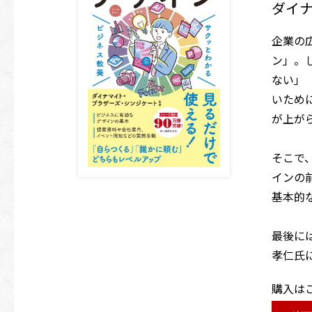
ダイ
企業の
ン」。
ない」
いため
が上が
そこで
インの
基本的
最後に
孝仁氏
購入は