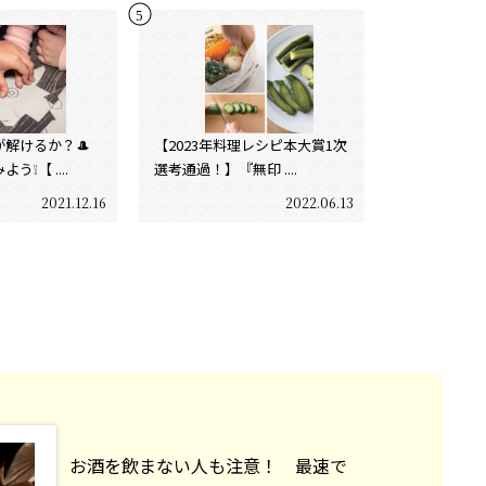
が解けるか？🎩
【2023年料理レシピ本大賞1次
❕【 ....
選考通過！】『無印 ....
2021.12.16
2022.06.13
お酒を飲まない人も注意！ 最速で