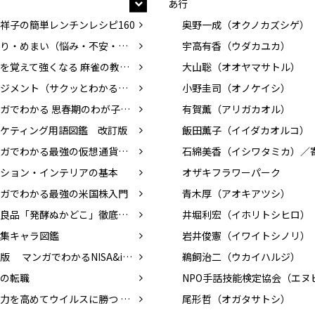
あ行
祥子の簡単レンチンレシピ160
奥野一成（オクノカズシゲ）
耳鳴り・めまい（悩み・不安・困った！を専門医がスッキリ解決）
宇高有香（ウダカユカ）
基本を覚えて強くなる 麻雀の教科書
大山聡（オオヤマサトル）
マネジメント（サクッとわかるビジネス教養）
小野圭司（オノケイシ）
マンガでわかる 思春期のわが子と話したい性のこと
有賀薫（アリガカオル）
ケティング用語図鑑 改訂版
飯田薫子（イイダカオルコ）
マンガでわかる最強の仮想通貨入門
ション・インテリアの基本
オザキフラワーパーク
ガでわかる最強の米国株入門
青木厚（アオキアツシ）
無印良品「発酵ぬかどこ」徹底活用術
井堀利宏（イホリトシヒロ）
集キャラ図鑑
岩井俊憲（イワイトシノリ）
改訂版 マンガでわかるNISA&iDeCo入門
鵜飼治二（ウカイハルジ）
の転職
免疫力を高めてウイルスに勝つ 食べ物、暮らし方
尾形哲（オガタサトシ）