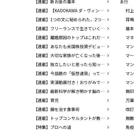
【連載】新お金の基本
ま行
【連載】【KADOKAWA ダ・ヴィンチWeb】レビューコーナー
村上
【連載】1つの文に秘められた、2つの意味。あなたはわかりますか？
【連載】フリーランスで生きていくために知っておきたいお金のこと
【連載】離婚原因のトップはこれだ！ 決断の前に考えておきたい問題とは？
【連載】あなたも米国株投資デビュー！ 貯蓄から投資の時代へ
【連載】大切な家族が亡くなった後の手続き
マー
【連載】独立したいと思ったら知っておこう！ 個人事業の始め方
【連載】今話題の「仮想通貨」ってどんなもの？ 知っておきたいマネーの新常識
マン
【連載】実演動画付き！おりがみで楽しく英語を覚えよう！
マン
【連載】最新科学が解き明かす脳のふしぎ
【連載】育児
万葉
【連載】腸を治す食事術
【連載】トップコンサルタントが教える！！ 「成功する転職」の方法
無敵
【特集】プロへの道