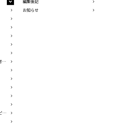
編集後記
お知らせ
石綿美香（イシワタミカ）／寄崎まりを（ヨリサキマリヲ）
NPO手話技能検定協会（エヌピーオーシュワギノウケンテイキョウカイ）