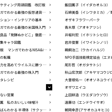
ケティング用語図鑑 改訂版
飯田薫子（イイダカオルコ）
マンガでわかる最強の仮想通貨入門
ション・インテリアの基本
オザキフラワーパーク
ガでわかる最強の米国株入門
青木厚（アオキアツシ）
無印良品「発酵ぬかどこ」徹底活用術
井堀利宏（イホリトシヒロ）
集キャラ図鑑
岩井俊憲（イワイトシノリ）
改訂版 マンガでわかるNISA&iDeCo入門
鵜飼治二（ウカイハルジ）
の転職
免疫力を高めてウイルスに勝つ 食べ物、暮らし方
尾形哲（オガタサトシ）
ガでわかる最強の株入門
タレシピ
大曽根佑一（オオソネユウイ
オザワエイコ
ない営業
上田耕造（ウエダコウゾウ）
薫 私のおいしい味噌汁
遠藤功（エンドウイサオ）
いちばんわかる 半導体（サクッとわかる ビジネス教養）
朝岡幸彦(アサオカユキヒコ)