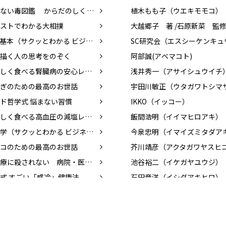
あぶない毒図鑑 からだのしくみと攻略法
植木もも子（ウエキモモコ）
ストでわかる大相撲
AIの基本（サクッとわかる ビジネス教養）
描く人の思考をのぞく
阿部誠(アベマコト)
おいしく食べる腎臓病の安心レシピ
浅井秀一（アサイシュウイチ
ぎのための最高のお世話
宇田川敏正（ウタガワトシマ
ド哲学式 悩まない習慣
IKKO（イッコー）
おいしく食べる高血圧の減塩レシピ
飯間浩明（イイマヒロアキ）
栄養学（サクッとわかる ビジネス教養）
今泉忠明（イマイズミタダア
コのための最高のお世話
芥川靖彦（アクタガワヤスヒ
『医療に殺されない 病院・医者の正しい選び方』
池谷裕二（イケガヤユウジ）
式 すごい「感冷」健康法
石田章洋（イシダアキヒロ）
アドラー心理学（サクッとわかるビジネス教養）
江田証（エダアカシ）
いほうの教科書
大塚和彦（オオツカカズヒコ
あとから怒りがわいてくる人のための処方箋
明野みる（アキノミル）