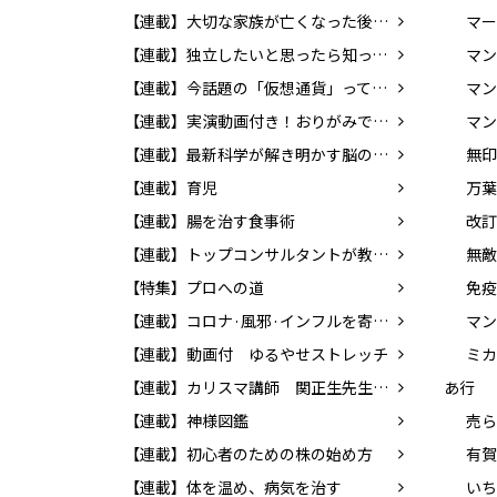
【連載】大切な家族が亡くなった後の手続き
マー
【連載】独立したいと思ったら知っておこう！ 個人事業の始め方
【連載】今話題の「仮想通貨」ってどんなもの？ 知っておきたいマネーの新常識
マン
【連載】実演動画付き！おりがみで楽しく英語を覚えよう！
マン
【連載】最新科学が解き明かす脳のふしぎ
【連載】育児
万葉
【連載】腸を治す食事術
【連載】トップコンサルタントが教える！！ 「成功する転職」の方法
無敵
【特集】プロへの道
【連載】コロナ·風邪·インフルを寄せつけない体をつくろう!
マン
【連載】動画付 ゆるやせストレッチ
ミカ
【連載】カリスマ講師 関正生先生の前置詞を学ぼう！
あ行
【連載】神様図鑑
売ら
【連載】初心者のための株の始め方
有賀
【連載】体を温め、病気を治す