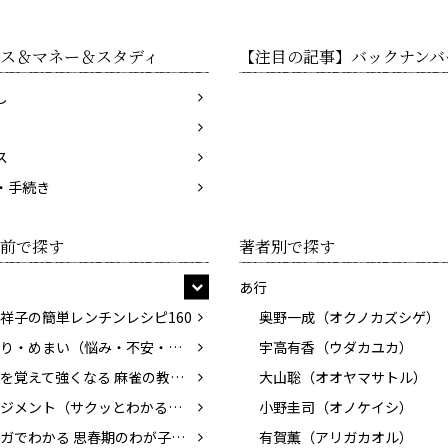
ス＆マネー＆スタディ
【注目の記事】バックナンバ
し
ス
・手続き
前で探す
著者別で探す
あ行
祥子の簡単レンチンレシピ160
奥野一成（オクノカズシゲ）
耳鳴り・めまい（悩み・不安・困った！を専門医がスッキリ解決）
宇高有香（ウダカユカ）
基本を覚えて強くなる 麻雀の教科書
大山聡（オオヤマサトル）
マネジメント（サクッとわかるビジネス教養）
小野圭司（オノケイシ）
マンガでわかる 思春期のわが子と話したい性のこと
有賀薫（アリガカオル）