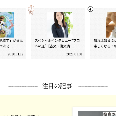
地政学」から見
スペシャルインタビュー“プロ
知れば知るほ
る ....
への道”【古文・漢文講 ....
楽しくなる！相撲
2020.11.12
2021.01.01
注目の記事