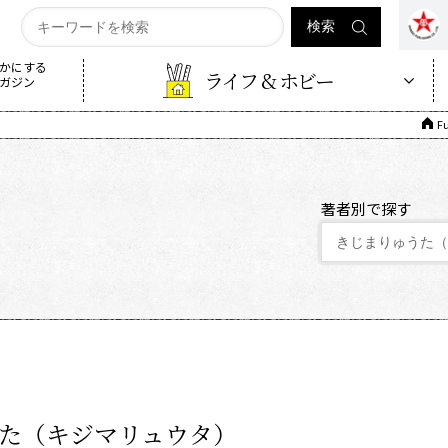
かにする
ライフ & ホビー
ガジン
F
著者別で探す
た（キジマリュウタ）