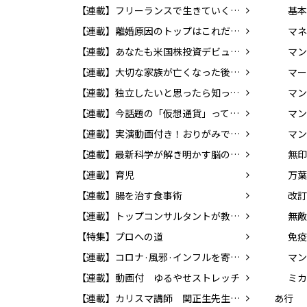
【連載】フリーランスで生きていくために知っておきたいお金のこと
【連載】離婚原因のトップはこれだ！ 決断の前に考えておきたい問題とは？
【連載】あなたも米国株投資デビュー！ 貯蓄から投資の時代へ
【連載】大切な家族が亡くなった後の手続き
マー
【連載】独立したいと思ったら知っておこう！ 個人事業の始め方
【連載】今話題の「仮想通貨」ってどんなもの？ 知っておきたいマネーの新常識
マン
【連載】実演動画付き！おりがみで楽しく英語を覚えよう！
マン
【連載】最新科学が解き明かす脳のふしぎ
【連載】育児
万葉
【連載】腸を治す食事術
【連載】トップコンサルタントが教える！！ 「成功する転職」の方法
無敵
【特集】プロへの道
【連載】コロナ·風邪·インフルを寄せつけない体をつくろう!
マン
【連載】動画付 ゆるやせストレッチ
ミカ
【連載】カリスマ講師 関正生先生の前置詞を学ぼう！
あ行