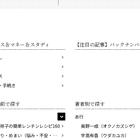
ス＆マネー＆スタディ
【注目の記事】バックナンバ
し
ス
・手続き
前で探す
著者別で探す
あ行
祥子の簡単レンチンレシピ160
奥野一成（オクノカズシゲ）
耳鳴り・めまい（悩み・不安・困った！を専門医がスッキリ解決）
宇高有香（ウダカユカ）