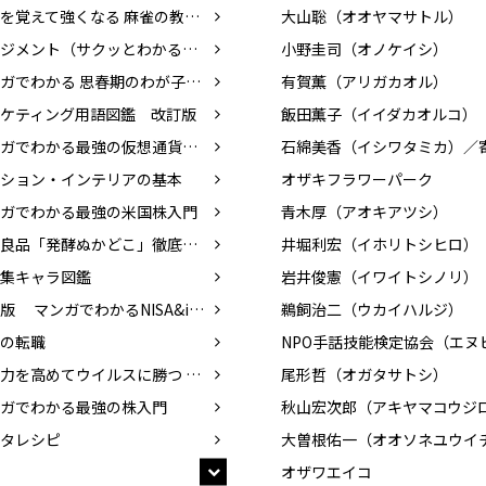
基本を覚えて強くなる 麻雀の教科書
大山聡（オオヤマサトル）
マネジメント（サクッとわかるビジネス教養）
小野圭司（オノケイシ）
マンガでわかる 思春期のわが子と話したい性のこと
有賀薫（アリガカオル）
ケティング用語図鑑 改訂版
飯田薫子（イイダカオルコ）
マンガでわかる最強の仮想通貨入門
ション・インテリアの基本
オザキフラワーパーク
ガでわかる最強の米国株入門
青木厚（アオキアツシ）
無印良品「発酵ぬかどこ」徹底活用術
井堀利宏（イホリトシヒロ）
集キャラ図鑑
岩井俊憲（イワイトシノリ）
改訂版 マンガでわかるNISA&iDeCo入門
鵜飼治二（ウカイハルジ）
の転職
免疫力を高めてウイルスに勝つ 食べ物、暮らし方
尾形哲（オガタサトシ）
ガでわかる最強の株入門
タレシピ
大曽根佑一（オオソネユウイ
オザワエイコ