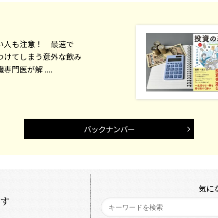
い人も注意！ 最速で
つけてしまう意外な飲み
門医が解 ....
バックナンバー
気に
探す