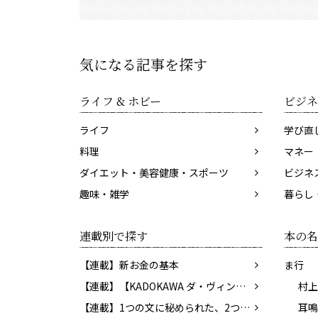
気になる記事を探す
ライフ & ホビー
ビジネ
ライフ
学び直
料理
マネー
ダイエット・美容健康・スポーツ
ビジネ
趣味・雑学
暮らし
連載別で探す
本の名
【連載】新お金の基本
ま行
【連載】【KADOKAWA ダ・ヴィンチWeb】レビューコーナー
村上
【連載】1つの文に秘められた、2つの意味。あなたはわかりますか？