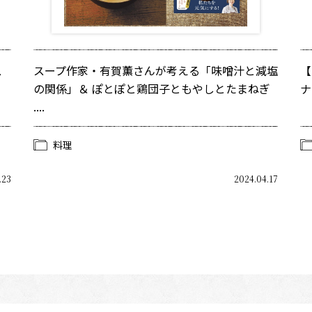
ス
スープ作家・有賀薫さんが考える「味噌汁と減塩
【
の関係」＆ ぽとぽと鶏団子ともやしとたまねぎ
ナ
....
料理
.23
2024.04.17