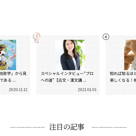
地政学」から見
スペシャルインタビュー“プロ
知れば知るほ
る ....
への道”【古文・漢文講 ....
楽しくなる！相撲
2020.11.12
2021.01.01
注目の記事