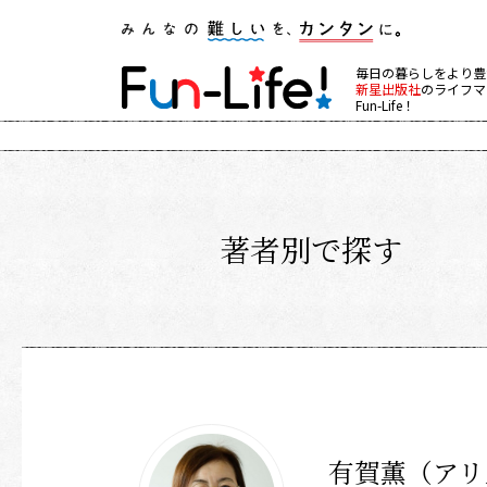
毎日の暮らしをより豊
新星出版社
のライフマ
Fun-Life！
著者別で探す
有賀薫（アリ