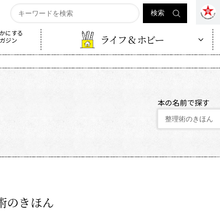
かにする
ライフ & ホビー
ガジン
本の名前で探す
術のきほん