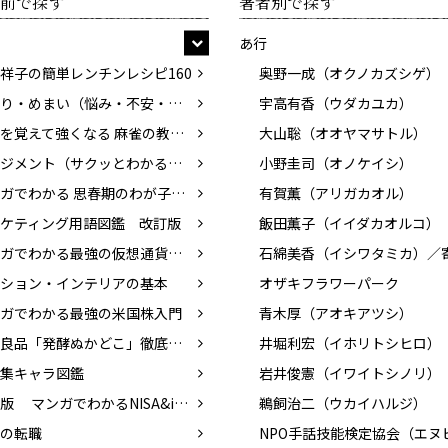
前で探す
著者別で探す
あ行
祥子の簡単レンチンレシピ160
奥野一成（オクノカズシゲ）
耳鳴り・めまい（悩み・不安・困った！を専門医がスッキリ解決）
宇高有香（ウダカユカ）
基本を覚えて強くなる 麻雀の教科書
大山聡（オオヤマサトル）
マネジメント（サクッとわかるビジネス教養）
小野圭司（オノケイシ）
マンガでわかる 思春期のわが子と話したい性のこと
有賀薫（アリガカオル）
ケティング用語図鑑 改訂版
飯田薫子（イイダカオルコ）
マンガでわかる最強の仮想通貨入門
ション・インテリアの基本
オザキフラワーパーク
ガでわかる最強の米国株入門
青木厚（アオキアツシ）
無印良品「発酵ぬかどこ」徹底活用術
井堀利宏（イホリトシヒロ）
集キャラ図鑑
岩井俊憲（イワイトシノリ）
改訂版 マンガでわかるNISA&iDeCo入門
鵜飼治二（ウカイハルジ）
の転職