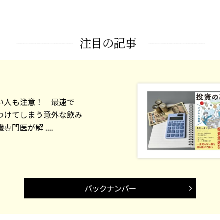
注目の記事
い人も注意！ 最速で
つけてしまう意外な飲み
門医が解 ....
バックナンバー