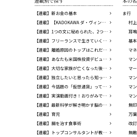
連載別で探す
本の名
【連載】新お金の基本
ま行
【連載】【KADOKAWA ダ・ヴィンチWeb】レビューコーナー
村上
【連載】1つの文に秘められた、2つの意味。あなたはわかりますか？
【連載】フリーランスで生きていくために知っておきたいお金のこと
【連載】離婚原因のトップはこれだ！ 決断の前に考えておきたい問題とは？
【連載】あなたも米国株投資デビュー！ 貯蓄から投資の時代へ
【連載】大切な家族が亡くなった後の手続き
マー
【連載】独立したいと思ったら知っておこう！ 個人事業の始め方
【連載】今話題の「仮想通貨」ってどんなもの？ 知っておきたいマネーの新常識
マン
【連載】実演動画付き！おりがみで楽しく英語を覚えよう！
マン
【連載】最新科学が解き明かす脳のふしぎ
【連載】育児
万葉
【連載】腸を治す食事術
【連載】トップコンサルタントが教える！！ 「成功する転職」の方法
無敵