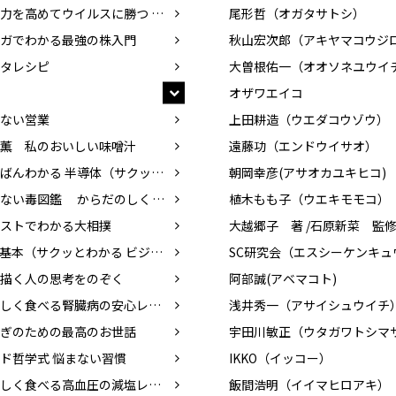
免疫力を高めてウイルスに勝つ 食べ物、暮らし方
尾形哲（オガタサトシ）
ガでわかる最強の株入門
タレシピ
大曽根佑一（オオソネユウイ
オザワエイコ
ない営業
上田耕造（ウエダコウゾウ）
薫 私のおいしい味噌汁
遠藤功（エンドウイサオ）
いちばんわかる 半導体（サクッとわかる ビジネス教養）
朝岡幸彦(アサオカユキヒコ)
あぶない毒図鑑 からだのしくみと攻略法
植木もも子（ウエキモモコ）
ストでわかる大相撲
AIの基本（サクッとわかる ビジネス教養）
描く人の思考をのぞく
阿部誠(アベマコト)
おいしく食べる腎臓病の安心レシピ
浅井秀一（アサイシュウイチ
ぎのための最高のお世話
宇田川敏正（ウタガワトシマ
ド哲学式 悩まない習慣
IKKO（イッコー）
おいしく食べる高血圧の減塩レシピ
飯間浩明（イイマヒロアキ）