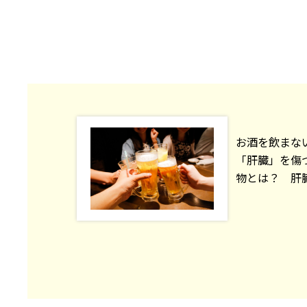
お酒を飲まな
「肝臓」を傷
物とは？ 肝臓専