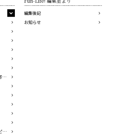
Fun-Life! 編集室より
編集後記
お知らせ
石綿美香（イシワタミカ）／寄崎まりを（ヨリサキマリヲ）
NPO手話技能検定協会（エヌピーオーシュワギノウケンテイキョウカイ）