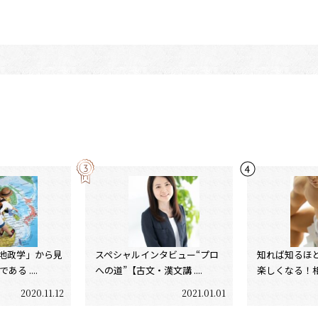
地政学」から見
スペシャルインタビュー“プロ
知れば知るほ
る ....
への道”【古文・漢文講 ....
楽しくなる！相撲
2020.11.12
2021.01.01