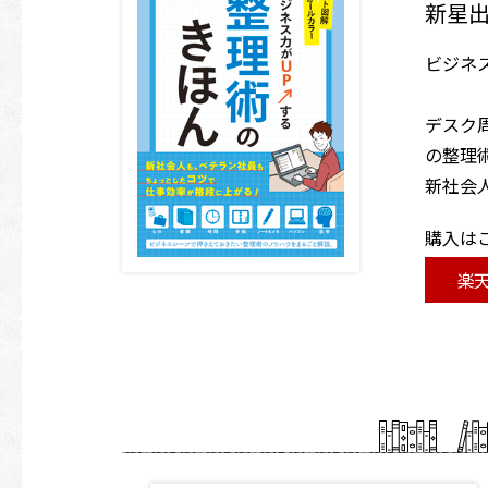
新星
ビジネ
デスク
の整理
新社会
購入は
楽