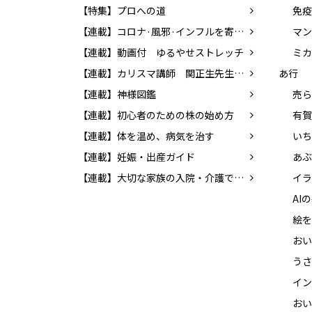
【特集】プロへの道
【連載】コロナ·風邪·インフルを寄せつけない体をつくろう!
マン
【連載】動画付 ゆるやせストレッチ
ミカ
【連載】カリスマ講師 関正生先生の前置詞を学ぼう！
あ行
【連載】神様図鑑
売ら
【連載】初心者のための株の始め方
有賀
【連載】体を温め、病気を治す
【連載】妊娠・出産ガイド
【連載】大切な家族の入院・介護でやるべきこと
イラ
絵を
うさ
イン