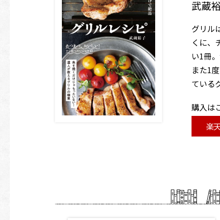
武蔵
グリル
くに、
い1冊
また1
ている
購入は
楽