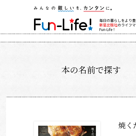
毎日の暮らしをより豊
新星出版社
のライフマ
Fun-Life！
本の名前で探す
焼く