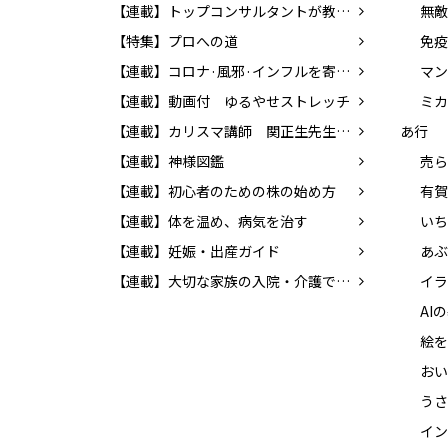
【連載】トップコンサルタントが教える！！ 「成功する転職」の方法
無敵
【特集】プロへの道
【連載】コロナ·風邪·インフルを寄せつけない体をつくろう!
マン
【連載】動画付 ゆるやせストレッチ
ミカ
【連載】カリスマ講師 関正生先生の前置詞を学ぼう！
あ行
【連載】神様図鑑
売ら
【連載】初心者のための株の始め方
有賀
【連載】体を温め、病気を治す
【連載】妊娠・出産ガイド
【連載】大切な家族の入院・介護でやるべきこと
イラ
絵を
うさ
イン