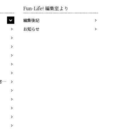
Fun-Life! 編集室より
編集後記
お知らせ
石綿美香（イシワタミカ）／寄崎まりを（ヨリサキマリヲ）