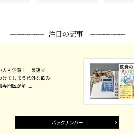
注目の記事
い人も注意！ 最速で
つけてしまう意外な飲み
門医が解 ....
バックナンバー