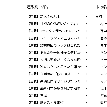
連載別で探す
本の名
【連載】新お金の基本
ま行
【連載】【KADOKAWA ダ・ヴィンチWeb】レビューコーナー
村上
【連載】1つの文に秘められた、2つの意味。あなたはわかりますか？
【連載】フリーランスで生きていくために知っておきたいお金のこと
【連載】離婚原因のトップはこれだ！ 決断の前に考えておきたい問題とは？
【連載】あなたも米国株投資デビュー！ 貯蓄から投資の時代へ
【連載】大切な家族が亡くなった後の手続き
マー
【連載】独立したいと思ったら知っておこう！ 個人事業の始め方
【連載】今話題の「仮想通貨」ってどんなもの？ 知っておきたいマネーの新常識
マン
【連載】実演動画付き！おりがみで楽しく英語を覚えよう！
マン
【連載】最新科学が解き明かす脳のふしぎ
【連載】育児
万葉
【連載】腸を治す食事術