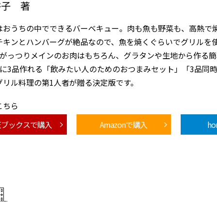
裕子 著
はおうちの中でできるバーベキュー。肉も魚も野菜も、高熱で
チキンとハンバーグが絶品なので、魚を焼くぐらいでグリルを
。がっつりメインのお肉はもちろん、グラタンや生地から作る
度に3品作れる「飲みたい人のためのおつまみセット」「3品同時
グリル料理の第1人者が贈る決定版です。
こちら
天ブックスで購入
Amazonで購入
h