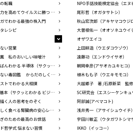
の転職
免疫力を高めてウイルスに勝つ 食べ物、暮らし方
尾形哲（オガタサトシ）
ガでわかる最強の株入門
タレシピ
大曽根佑一（オオソネユウイ
オザワエイコ
ない営業
上田耕造（ウエダコウゾウ）
薫 私のおいしい味噌汁
遠藤功（エンドウイサオ）
いちばんわかる 半導体（サクッとわかる ビジネス教養）
朝岡幸彦(アサオカユキヒコ)
あぶない毒図鑑 からだのしくみと攻略法
植木もも子（ウエキモモコ）
ストでわかる大相撲
AIの基本（サクッとわかる ビジネス教養）
描く人の思考をのぞく
阿部誠(アベマコト)
おいしく食べる腎臓病の安心レシピ
浅井秀一（アサイシュウイチ
ぎのための最高のお世話
宇田川敏正（ウタガワトシマ
ド哲学式 悩まない習慣
IKKO（イッコー）