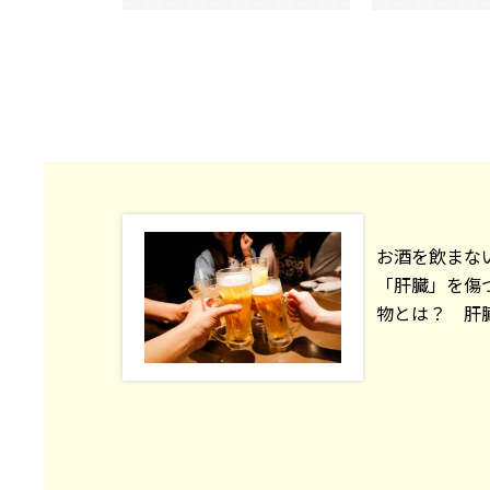
お酒を飲まな
「肝臓」を傷
物とは？ 肝臓専