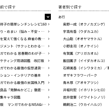
前で探す
著者別で探す
あ行
祥子の簡単レンチンレシピ160
奥野一成（オクノカズシゲ）
耳鳴り・めまい（悩み・不安・困った！を専門医がスッキリ解決）
宇高有香（ウダカユカ）
基本を覚えて強くなる 麻雀の教科書
大山聡（オオヤマサトル）
マネジメント（サクッとわかるビジネス教養）
小野圭司（オノケイシ）
マンガでわかる 思春期のわが子と話したい性のこと
有賀薫（アリガカオル）
ケティング用語図鑑 改訂版
飯田薫子（イイダカオルコ）
マンガでわかる最強の仮想通貨入門
ション・インテリアの基本
オザキフラワーパーク
ガでわかる最強の米国株入門
青木厚（アオキアツシ）
無印良品「発酵ぬかどこ」徹底活用術
井堀利宏（イホリトシヒロ）
集キャラ図鑑
岩井俊憲（イワイトシノリ）
改訂版 マンガでわかるNISA&iDeCo入門
鵜飼治二（ウカイハルジ）