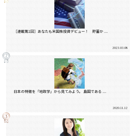
［連載第1回］あなたも米国株投資デビュー！ 貯蓄か ....
2023.03.08
日本の特徴を「地政学」から見てみよう。 島国である ....
2020.11.12