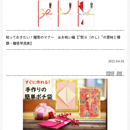
知っておきたい！贈答のマナー 🎀お祝い編【”熨斗（のし）”の意味と種
類・贈答早見表】
2021.04.01