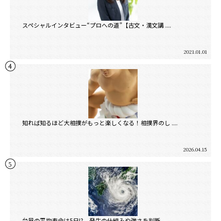
スペシャルインタビュー“プロへの道”【古文・漢文講 ....
2021.01.01
知れば知るほど大相撲がもっと楽しくなる！相撲界のし ....
2026.04.15
台風の平均寿命は5日!? 発生の仕組みや強さを判断 ....