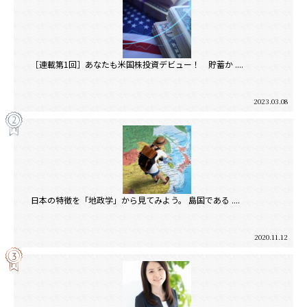
［連載第1回］あなたも米国株投資デビュー！ 貯蓄か ....
2023.03.08
日本の特徴を「地政学」から見てみよう。 島国である ....
2020.11.12