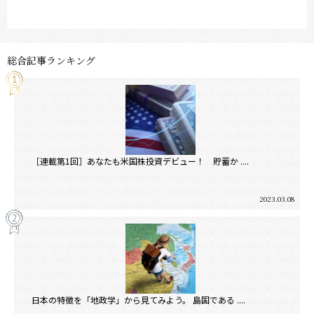
総合記事ランキング
［連載第1回］あなたも米国株投資デビュー！ 貯蓄か ....
2023.03.08
日本の特徴を「地政学」から見てみよう。 島国である ....