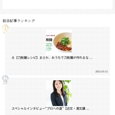
総合記事ランキング
🍜【刀削麵レシピ】まさか、おうちで刀削麺が作れるな ....
2021.03.11
スペシャルインタビュー“プロへの道”【古文・漢文講 ....