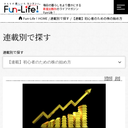
毎日の暮らしをより豊かにする
新星出版社
のライフマガジン
Fun-Life！
Fun-Life！HOME
連載別で探す
【連載】初心者のための株の始め方
連載別で探す
連載別で探す