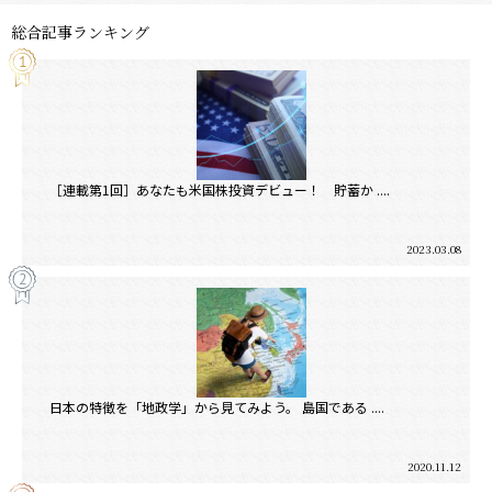
総合記事ランキング
［連載第1回］あなたも米国株投資デビュー！ 貯蓄か ....
2023.03.08
日本の特徴を「地政学」から見てみよう。 島国である ....
2020.11.12