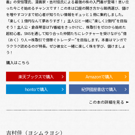
書』の安恒理氏、漫画家・吉村佳氏による最強の株の入門書が登場！思い立
った今こそ始めるチャンスです！この本は口座の開き方から銘柄選び、儲け
を増やすコツまで初心者が知りたい情報をギュッと１冊に集約しました。
「楽しく１億円なんて夢ありすぎ！」主人公と一緒に“楽しく1億円”を目指
そう！主人公・倉森琴音はTV番組をきっかけに、株取引をゼロから始めた
超初心者。SNSを通して知り合った仲間たちにレクチャーを受けながら“億
（おく）り人＝株取引で億稼ぐトレーダー”を目指します。本書はマンガで
ラクラク読めるのが特長。ぜひ彼女と一緒に楽しく株を学び、儲けましょ
う！
購入はこちら
楽天ブックスで購入
Amazonで購入
hontoで購入
紀伊國屋書店で購入
この本の詳細を見る
吉村佳（ヨシムラヨシ）