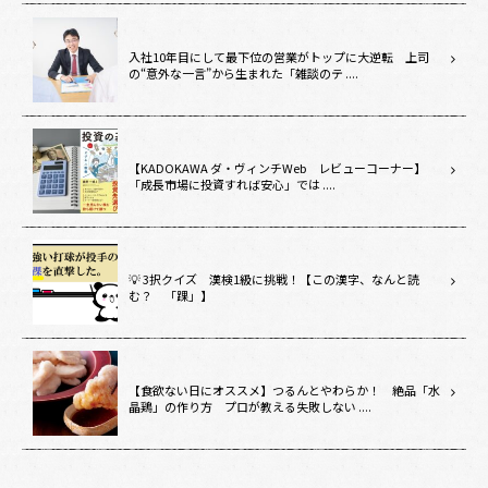
入社10年目にして最下位の営業がトップに大逆転 上司
の“意外な一言”から生まれた「雑談のテ ....
【KADOKAWA ダ・ヴィンチWeb レビューコーナー】
「成長市場に投資すれば安心」では ....
💡 3択クイズ 漢検1級に挑戦！【この漢字、なんと読
む？ 「踝」】
【食欲ない日にオススメ】つるんとやわらか！ 絶品「水
晶鶏」の作り方 プロが教える失敗しない ....