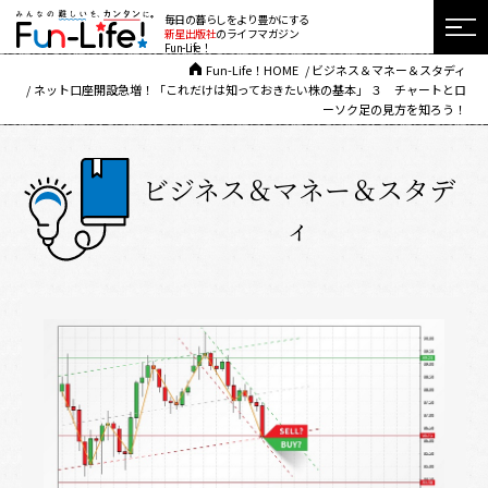
毎日の暮らしをより豊かにする
新星出版社
のライフマガジン
Fun-Life！
Fun-Life！HOME
ビジネス＆マネー＆スタディ
ネット口座開設急増！「これだけは知っておきたい株の基本」 ３ チャートとロ
ーソク足の見方を知ろう！
ビジネス＆マネー＆スタデ
ィ