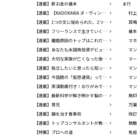
【連載】新お金の基本
ま行
【連載】【KADOKAWA ダ・ヴィンチWeb】レビューコーナー
村上
【連載】1つの文に秘められた、2つの意味。あなたはわかりますか？
【連載】フリーランスで生きていくために知っておきたいお金のこと
【連載】離婚原因のトップはこれだ！ 決断の前に考えておきたい問題とは？
【連載】あなたも米国株投資デビュー！ 貯蓄から投資の時代へ
【連載】大切な家族が亡くなった後の手続き
マー
【連載】独立したいと思ったら知っておこう！ 個人事業の始め方
【連載】今話題の「仮想通貨」ってどんなもの？ 知っておきたいマネーの新常識
マン
【連載】実演動画付き！おりがみで楽しく英語を覚えよう！
マン
【連載】最新科学が解き明かす脳のふしぎ
【連載】育児
万葉
【連載】腸を治す食事術
【連載】トップコンサルタントが教える！！ 「成功する転職」の方法
無敵
【特集】プロへの道