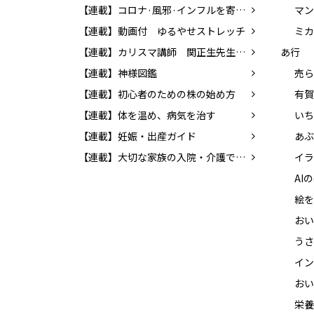
【連載】コロナ·風邪·インフルを寄せつけない体をつくろう!
マン
【連載】動画付 ゆるやせストレッチ
ミカ
【連載】カリスマ講師 関正生先生の前置詞を学ぼう！
あ行
【連載】神様図鑑
売ら
【連載】初心者のための株の始め方
有賀
【連載】体を温め、病気を治す
【連載】妊娠・出産ガイド
【連載】大切な家族の入院・介護でやるべきこと
イラ
絵を
うさ
イン