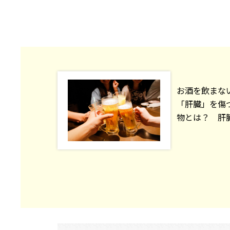
お酒を飲まな
「肝臓」を傷
物とは？ 肝臓専