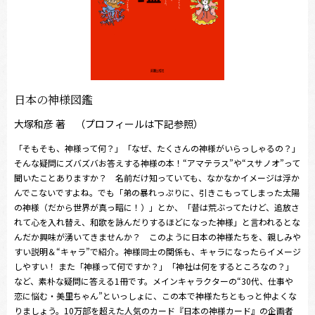
日本の神様図鑑
大塚和彦 著 （プロフィールは下記参照）
「そもそも、神様って何？」「なぜ、たくさんの神様がいらっしゃるの？」
そんな疑問にズバズバお答えする神様の本！“アマテラス”や“スサノオ”って
聞いたことありますか？ 名前だけ知っていても、なかなかイメージは浮か
んでこないですよね。でも「弟の暴れっぷりに、引きこもってしまった太陽
の神様（だから世界が真っ暗に！）」とか、「昔は荒ぶってたけど、追放さ
れて心を入れ替え、和歌を詠んだりするほどになった神様」と言われるとな
んだか興味が湧いてきませんか？ このように日本の神様たちを、親しみや
すい説明＆“キャラ”で紹介。神様同士の関係も、キャラになったらイメージ
しやすい！ また「神様って何ですか？」「神社は何をするところなの？」
など、素朴な疑問に答える1冊です。メインキャラクターの“30代、仕事や
恋に悩む・美里ちゃん”といっしょに、この本で神様たちともっと仲よくな
りましょう。10万部を超えた人気のカード『日本の神様カード』の企画者