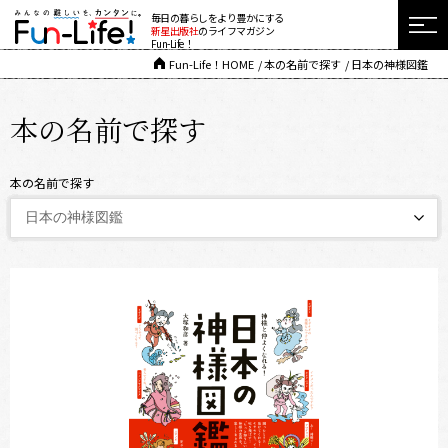
毎日の暮らしをより豊かにする
新星出版社
のライフマガジン
Fun-Life！
Fun-Life！HOME
本の名前で探す
日本の神様図鑑
本の名前で探す
本の名前で探す