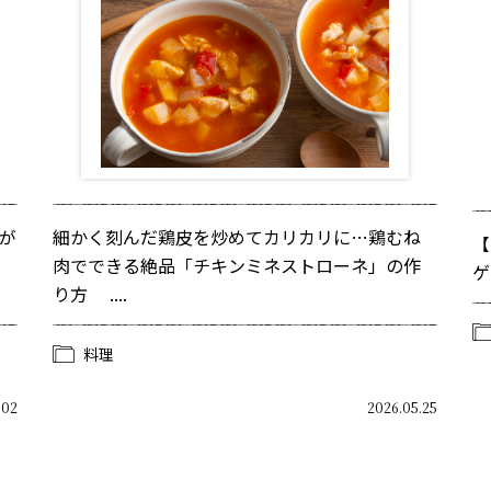
が
細かく刻んだ鶏皮を炒めてカリカリに…鶏むね
【
肉でできる絶品「チキンミネストローネ」の作
ゲ
り方 ....
料理
.02
2026.05.25