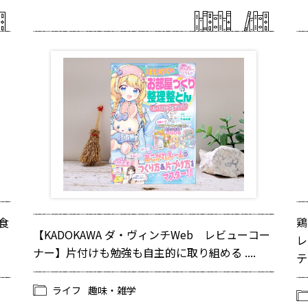
食
鶏
【KADOKAWA ダ・ヴィンチWeb レビューコー
レ
ナー】片付けも勉強も自主的に取り組める ....
テー
ライフ
趣味・雑学