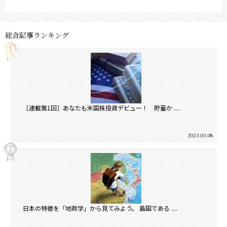
総合記事ランキング
［連載第1回］あなたも米国株投資デビュー！ 貯蓄か ....
2023.03.08
日本の特徴を「地政学」から見てみよう。 島国である ....