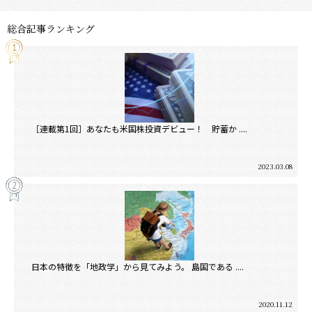
総合記事ランキング
［連載第1回］あなたも米国株投資デビュー！ 貯蓄か ....
2023.03.08
日本の特徴を「地政学」から見てみよう。 島国である ....
2020.11.12