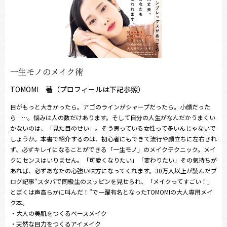
一生モノのメイク術
TOMOMI 著（プロフィールは下記参照）
目がもっと大きかったら。アゴのラインがシャープだったら。小顔だった
ら……。悩みは人の数だけあります。そして自分の人生がなんだかうまくい
かないのは、「見た目のせい」。そう思っている女性って多いんじゃないで
しょうか。本書で紹介するのは、初心者にもできて流行や顔立ちに左右され
ず、必ずキレイになることができる「一生モノ」のメイクテクニック。メイ
クにセンスはいりません。「可愛くなりたい」「変わりたい」その気持ちが
あれば、必ずあなたの心強い味方になってくれます。30万人以上が読んだブ
ログ記事“スタバで同級生のスッピンを見せられ、「メイクってすごい！」
とぼくは声高らかに叫んだ！”で一躍有名となったTOMOMIの大人専用メイ
ク本。
・大人の美肌をつくるベースメイク
・天然な目力をつくるアイメイク