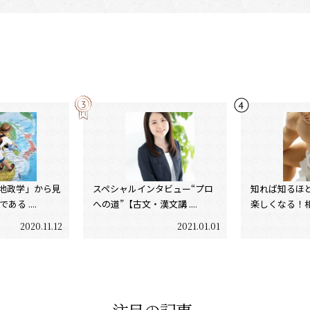
地政学」から見
スペシャルインタビュー“プロ
知れば知るほ
る ....
への道”【古文・漢文講 ....
楽しくなる！相撲
2020.11.12
2021.01.01