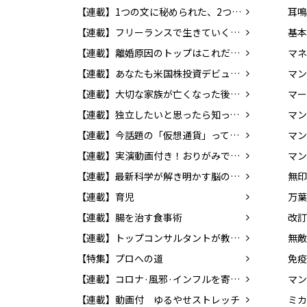
【連載】1つの文に秘められた、2つの意味。あなたはわかりますか？
【連載】フリーランスで生きていくために知っておきたいお金のこと
【連載】離婚原因のトップはこれだ！ 決断の前に考えておきたい問題とは？
【連載】あなたも米国株投資デビュー！ 貯蓄から投資の時代へ
【連載】大切な家族が亡くなった後の手続き
マー
【連載】独立したいと思ったら知っておこう！ 個人事業の始め方
【連載】今話題の「仮想通貨」ってどんなもの？ 知っておきたいマネーの新常識
マン
【連載】実演動画付き！おりがみで楽しく英語を覚えよう！
マン
【連載】最新科学が解き明かす脳のふしぎ
【連載】育児
万葉
【連載】腸を治す食事術
【連載】トップコンサルタントが教える！！ 「成功する転職」の方法
無敵
【特集】プロへの道
【連載】コロナ·風邪·インフルを寄せつけない体をつくろう!
マン
【連載】動画付 ゆるやせストレッチ
ミカ