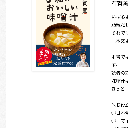
有賀薫
いばる
顆粒だ
それで
（本文
本書で
す。
読者の
味噌汁
きっと
＼お役
◯日本
◯「マ