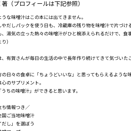
 著（プロフィールは下記参照）
ような味噌汁はこの本には出てきません。
しやだしパックを使う日も、冷蔵庫の残り物を味噌汁で片づけ
も、湯気の立った熱々の味噌汁がひと椀添えられるだけで、食
より）
は、有賀さんが毎日の生活の中で長年作り続けてきて気づいた
方の日々の食卓に「ちょうどいいな」と思ってもらえるような
は心のサプリメント。
「うちの味噌汁」ができると思います。
立ち情報つき／
全国ご当地味噌汁
イだし」を選ぼう