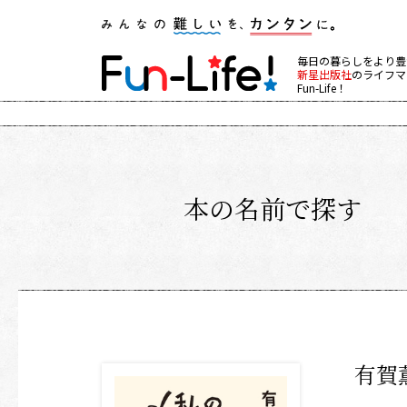
毎日の暮らしをより豊
新星出版社
のライフマ
Fun-Life！
本の名前で探す
有賀