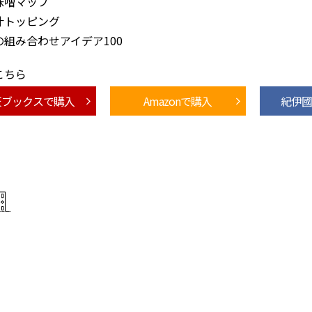
味噌マップ
汁トッピング
の組み合わせアイデア100
こちら
天ブックスで購入
Amazonで購入
紀伊