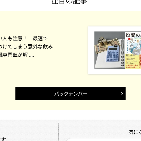
注目の記事
い人も注意！ 最速で
つけてしまう意外な飲み
門医が解 ....
バックナンバー
気に
探す