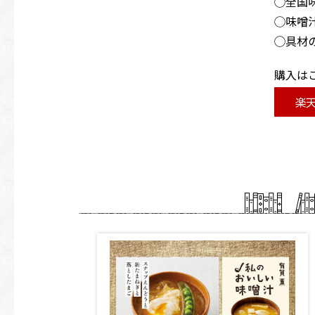
◯全国
◯味噌
◯具材
購入は
楽