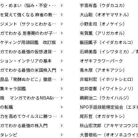
耳鳴り・めまい（悩み・不安・困った！を専門医がスッキリ解決）
宇高有香（ウダカユカ）
基本を覚えて強くなる 麻雀の教科書
大山聡（オオヤマサトル）
マネジメント（サクッとわかるビジネス教養）
小野圭司（オノケイシ）
マンガでわかる 思春期のわが子と話したい性のこと
有賀薫（アリガカオル）
ケティング用語図鑑 改訂版
飯田薫子（イイダカオルコ）
マンガでわかる最強の仮想通貨入門
ション・インテリアの基本
オザキフラワーパーク
ガでわかる最強の米国株入門
青木厚（アオキアツシ）
無印良品「発酵ぬかどこ」徹底活用術
井堀利宏（イホリトシヒロ）
集キャラ図鑑
岩井俊憲（イワイトシノリ）
改訂版 マンガでわかるNISA&iDeCo入門
鵜飼治二（ウカイハルジ）
の転職
免疫力を高めてウイルスに勝つ 食べ物、暮らし方
尾形哲（オガタサトシ）
ガでわかる最強の株入門
タレシピ
大曽根佑一（オオソネユウイ