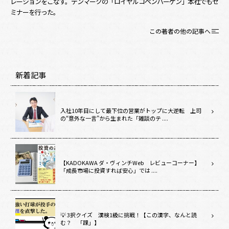
レーションをこなす。デンマークの「ロイヤルコペンハーゲン」本社でもセ
ミナーを行った。
この著者の他の記事へ
新着記事
入社10年目にして最下位の営業がトップに大逆転 上司
の“意外な一言”から生まれた「雑談のテ ....
【KADOKAWA ダ・ヴィンチWeb レビューコーナー】
「成長市場に投資すれば安心」では ....
💡 3択クイズ 漢検1級に挑戦！【この漢字、なんと読
む？ 「踝」】