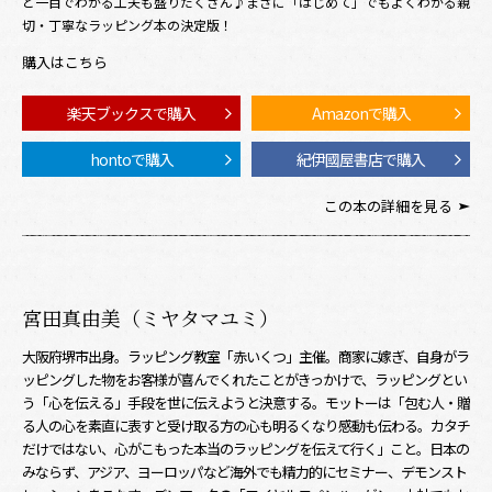
と一目でわかる工夫も盛りだくさん♪まさに「はじめて」でもよくわかる親
切・丁寧なラッピング本の決定版！
購入はこちら
楽天ブックスで購入
Amazonで購入
hontoで購入
紀伊國屋書店で購入
この本の詳細を見る
宮田真由美（ミヤタマユミ）
大阪府堺市出身。ラッピング教室「赤いくつ」主催。商家に嫁ぎ、自身がラ
ッピングした物をお客様が喜んでくれたことがきっかけで、ラッピングとい
う「心を伝える」手段を世に伝えようと決意する。モットーは「包む人・贈
る人の心を素直に表すと受け取る方の心も明るくなり感動も伝わる。カタチ
だけではない、心がこもった本当のラッピングを伝えて行く」こと。日本の
みならず、アジア、ヨーロッパなど海外でも精力的にセミナー、デモンスト