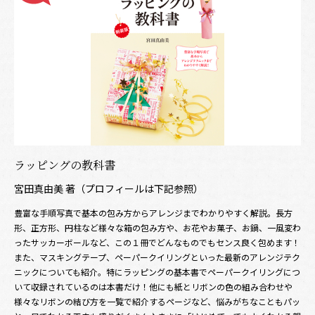
ラッピングの教科書
宮田真由美 著（プロフィールは下記参照）
豊富な手順写真で基本の包み方からアレンジまでわかりやすく解説。長方
形、正方形、円柱など様々な箱の包み方や、お花やお菓子、お鍋、一風変わ
ったサッカーボールなど、この１冊でどんなものでもセンス良く包めます！
また、マスキングテープ、ペーパークイリングといった最新のアレンジテク
ニックについても紹介。特にラッピングの基本書でペーパークイリングにつ
いて収録されているのは本書だけ！他にも紙とリボンの色の組み合わせや
様々なリボンの結び方を一覧で紹介するページなど、悩みがちなこともパッ