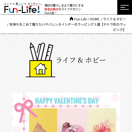
毎日の暮らしをより豊かにする
新星出版社
のライフマガジン
Fun-Life！
Fun-Life！HOME
ライフ & ホビー
気持ちをこめて贈りたい💛バレンタインデーのラッピング３選【テトラ形のラッ
ピング】
ライフ & ホビー