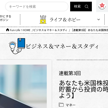
かにする
ライフ & ホビー
ガジン
Fun-Life！HOME
ビジネス＆マネー＆スタディ
［連載第3回］あなたも米国株
ビジネス＆マネー＆スタディ
連載第3回
あなたも米国株
貯蓄から投資の時
よう】
マネー