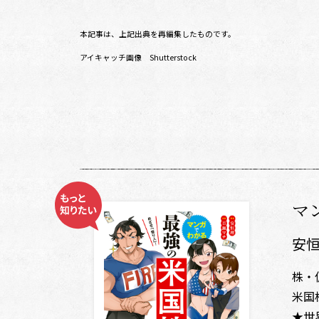
本記事は、上記出典を再編集したものです。
アイキャッチ画像
Shutterstock
マ
安
株・
米国
★世