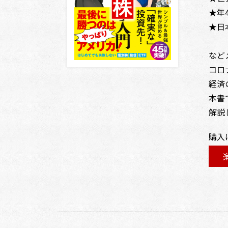
★年
★日
など
コロ
経済
本書
解説
購入