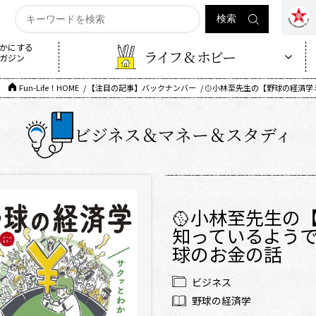
かにする
ライフ & ホビー
ガジン
Fun-Life！HOME
【注目の記事】バックナンバー
🥎小林至先生の【野球の経済
ビジネス＆マネー＆スタディ
🥎小林至先生の
知っているよう
球のお金の話
ビジネス
野球の経済学