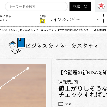
かにする
ライフ & ホビー
ガジン
n-Life！HOME
ビジネス＆マネー＆スタディ
【今話題の新NISAを知ろう！】連載第3
ビジネス＆マネー＆スタディ
【今話題の新NISAを
連載第3回
値上がりしそう
チェックすれば
マネー