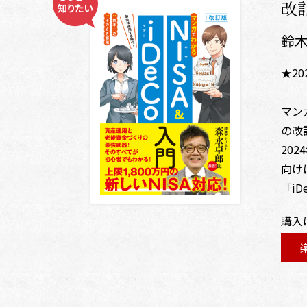
改
鈴木
★2
マン
の改
20
向け
「i
購入