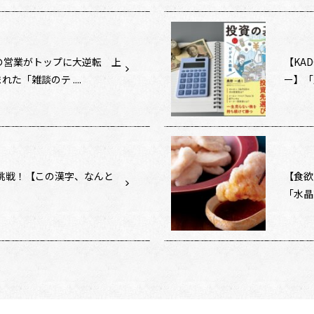
の営業がトップに大逆転 上
【KA
た「雑談のテ ....
ー】「
に挑戦！【この漢字、なんと
【食欲
「水晶