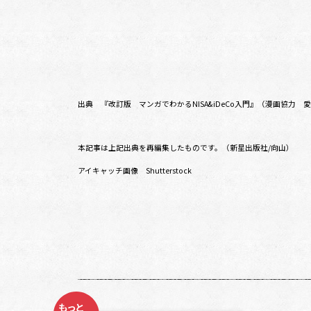
出典 『改訂版 マンガでわかるNISA&iDeCo入門』（漫画協力
本記事は上記出典を再編集したものです。（新星出版社/向山）
アイキャッチ画像 Shutterstock