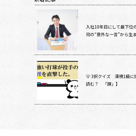
入社10年目にして最下位
司の“意外な一言”から生まれ
💡 3択クイズ 漢検1級
読む？ 「踝」】