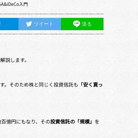
&iDeCo入門
ツイート
送る
を解説します。
す。そのため株と同じく投資信託も
「安く買っ
数百億円にもなり、その
投資信託の「規模」
を