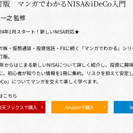
訂版 マンガでわかるNISA&iDeCo入門
一之 監修
024年1月スタート！新しいNISA対応★
ガ株・仮想通貨・投資信託・FXに続く「マンガでわかる」シリーズ
訂版。
24年からはじまる新しいNISAについて詳しく紹介し、投資に
に、初心者が知りたい情報を1冊に集約。リスクを抑えて安定し
DeCo」についてマンガを交えて楽しく学べます。
はこちら
楽天ブックスで購入
Amazonで購入
h