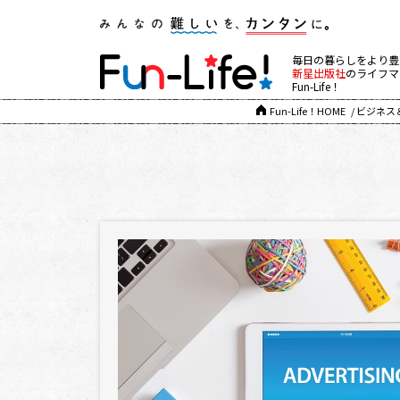
毎日の暮らしをより豊
新星出版社
のライフマ
Fun-Life！
Fun-Life！HOME
ビジネス