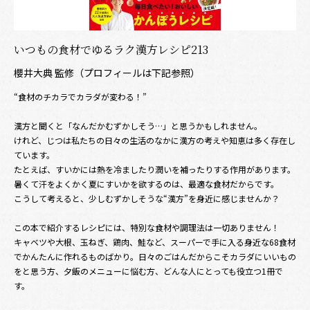
いつもの食材でゆるラク漢方レシピ213
櫻井大典 監修（プロフィールは下記参照）
“食材のチカラでカラダが変わる！”
漢方と聞くと「なんだかむずかしそう…」と思うかもしれません。
けれど、じつは私たちの日々の生活のなかに漢方の考えや知恵は多く存在し
ています。
たとえば、すいかには熱を冷ましたり潤いを補ったりする作用があります。
暑くて汗をよくかく夏にすいかを欲するのは、最適な食材だからです。
こうして考えると、少しむずかしそうな“漢方”を身近に感じませんか？
この本で紹介するレシピには、特別な食材や調理法は一切ありません！
キャベツや大根、玉ねぎ、鶏肉、鮭など、スーパーで手に入る身近な68食材
でかんたんに作れるものばかり。日々のごはんだからこそカラダにいいもの
をと思う方、夕飯のメニューに悩む方、どんな人にとっても役立つ1冊で
す。