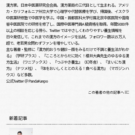
漢方家。日本中医薬研究会会員。漢方薬局の三代目として生まれる。アメリ
カ・カリフォルニア州立大学で心理学や代替医療を学び、帰国後、イスクラ
中医薬研修塾で中医学を学ぶ。中国・首都医科大学付属北京中医医院や雲南
省中医医院での研修を修了し、国際中医専門員A 級資格を取得。年間5000 件
以上の相談を応じる傍ら、Twitter ではやさしくわかりやすい養生情報を
日々発信して、これまでの漢方のイメージを払拭。フォロワー数は15 万人
超で、老若男女問わずファンを増やしている。
主な著書・監修に『漢方的おうち健診－顔をみるだけで不調と養生法がわか
る』（学研プラス）、『こころとからだに効く！櫻井大典先生のゆるゆる漢
方生活』（ワニブックス）、『つぶやき養生』（幻冬舎）、『まいにち漢
方』（ナツメ社）、『体をおいしくととのえる！食べる漢方』（マガジンハ
ウス）など多数。
公式Twitter ＠ PandaKanpo
この著者の他の記事へ
新着記事