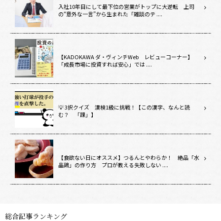
入社10年目にして最下位の営業がトップに大逆転 上司
の“意外な一言”から生まれた「雑談のテ ....
【KADOKAWA ダ・ヴィンチWeb レビューコーナー】
「成長市場に投資すれば安心」では ....
💡 3択クイズ 漢検1級に挑戦！【この漢字、なんと読
む？ 「踝」】
【食欲ない日にオススメ】つるんとやわらか！ 絶品「水
晶鶏」の作り方 プロが教える失敗しない ....
総合記事ランキング