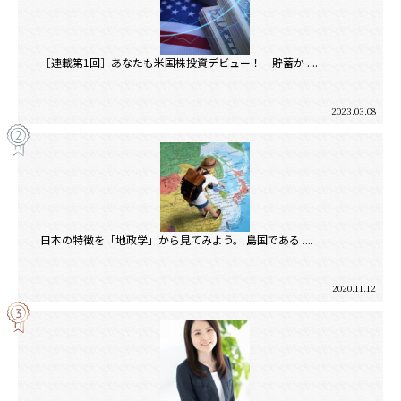
［連載第1回］あなたも米国株投資デビュー！ 貯蓄か ....
2023.03.08
日本の特徴を「地政学」から見てみよう。 島国である ....
2020.11.12