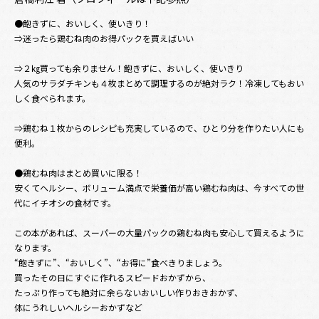
●飽きずに、おいしく、使いきり！
⇒迷ったら鶏むね肉のお得パックを買えばいい
⇒２㎏買っても余りません！飽きずに、おいしく、使いきり
人気のサラダチキンも４枚まとめて調理するのが絶対ラク！冷凍してもおい
しく食べられます。
⇒鶏むね１枚からのレシピも充実しているので、ひとり分を作りたい人にも
便利。
●鶏むね肉はまとめ買いに限る！
安くてヘルシー、ボリューム満点で栄養価が高い鶏むね肉は、今すべての世
代にイチオシの食材です。
この本があれば、スーパーの大量パックの鶏むね肉も安心して買えるように
なります。
“飽きずに”、“おいしく”、“お得に”食べきりましょう。
買ったその日にすぐに作れるスピードおかずから、
たっぷり作っても絶対に余らないおいしい作りおきおかず、
体にうれしいヘルシーおかずなど