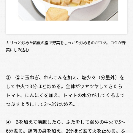
カリっと炒めた鶏皮の脂で野菜をしっかり炒めるのがコツ。コクが野
菜にしみ込む
③ ②に玉ねぎ、れんこんを加え、塩少々（分量外）を
して中火で3分ほど炒める。全体がツヤツヤしてきたら
トマト、にんにくを加え、トマトの水分が出てくるまで
つぶすようにして2～3分炒める。
④ Bを加えて沸騰したら、ふたをして弱めの中火で5～
6分煮る。鶏肉の身を加え、2分ほど煮て火を止める。ふ