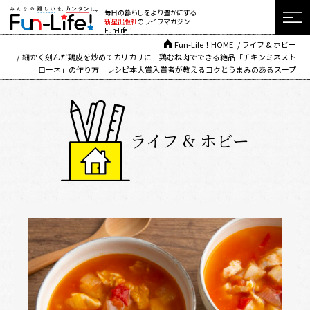
毎日の暮らしをより豊かにする
新星出版社
のライフマガジン
Fun-Life！
Fun-Life！HOME
ライフ & ホビー
細かく刻んだ鶏皮を炒めてカリカリに…鶏むね肉でできる絶品「チキンミネスト
ローネ」の作り方 レシピ本大賞入賞者が教えるコクとうまみのあるスープ
ライフ & ホビー