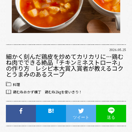
2026.05.25
細かく刻んだ鶏皮を炒めてカリカリに…鶏む
ね肉でできる絶品「チキンミネストローネ」
の作り方 レシピ本大賞入賞者が教えるコク
とうまみのあるスープ
料理
鶏むねおかず横丁 鶏むね2㎏を使いきり！
ツイート
送る