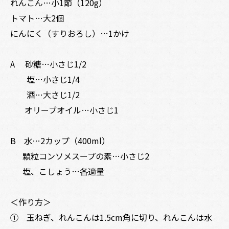
れんこん…小1節（120g）
トマト…大2個
にんにく（すりおろし）…1かけ
A 砂糖…小さじ1/2
塩…小さじ1/4
酒…大さじ1/2
オリーブオイル…小さじ1
B 水…2カップ（400ml）
顆粒コンソメスープの素…小さじ2
塩、こしょう…各適量
＜作り方＞
① 玉ねぎ、れんこんは1.5cm角に切り、れんこんは水