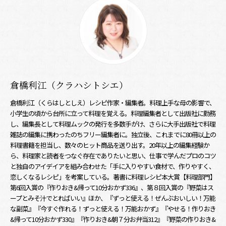
倉橋利江（クラハシトシエ）
倉橋利江（くらはしとしえ）レシピ作家・編集者。料理上手な母の影響で、
小学生の頃から台所に立って料理を覚える。料理編集者として出版社に勤務
し、編集長として料理ムックの発行を多数手がけ、さらに大手出版社で料理
雑誌の編集に携わったのちフリー編集者に。独立後、これまでに80冊以上の
料理書籍を担当し、数々のヒット商品を送り出す。20年以上の編集経験か
ら、料理家と読者をつなぐ存在でありたいと思い、仕事で学んだプロのコツ
と独自のアイデイアを組み合わせた「手に入りやすい食材で、作りやすく、
恋しくなるレシピ」を考案している。著書に料理レシピ本大賞【料理部門】
第6回入賞の『作りおき&帰って10分おかず336』、第８回入賞の『野菜はス
ープとみそ汁でとればいい』ほか、『ずっと使える！ぜんぶおいしい！万能
な副菜』『今すぐ作れる！ずっと使える！万能おかず』『やせる！作りおき
&帰って10分おかず330』『作りおき&朝７分お弁当312』『野菜の作りおき&