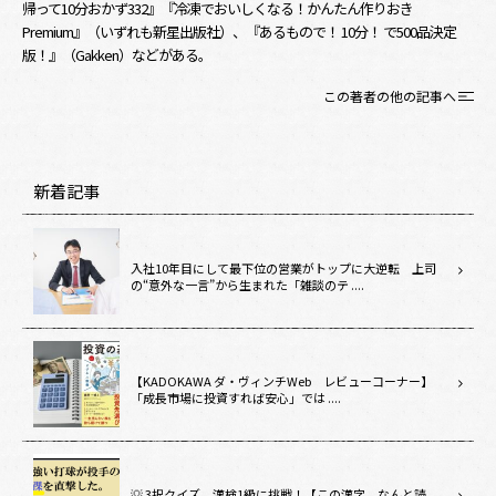
帰って10分おかず332』『冷凍でおいしくなる！かんたん作りおき
Premium』（いずれも新星出版社）、『あるもので！ 10分！ で500品決定
版！』（Gakken）などがある。
この著者の他の記事へ
新着記事
入社10年目にして最下位の営業がトップに大逆転 上司
の“意外な一言”から生まれた「雑談のテ ....
【KADOKAWA ダ・ヴィンチWeb レビューコーナー】
「成長市場に投資すれば安心」では ....
💡 3択クイズ 漢検1級に挑戦！【この漢字、なんと読