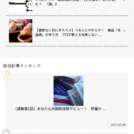
む？ 「踝」】
【食欲ない日にオススメ】つるんとやわらか！ 絶品「水
晶鶏」の作り方 プロが教える失敗しない ....
総合記事ランキング
［連載第1回］あなたも米国株投資デビュー！ 貯蓄か ....
2023.03.08