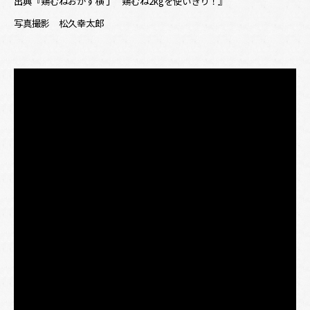
出典『鶏むねおかず横丁 鶏むね2kgを使いきり！』
写真撮影 松久幸太郎