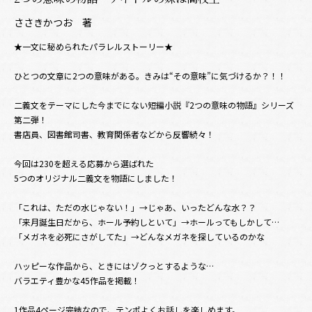
ささきかつお 著
★一文に秘められたパラレルストーリー★
ひとつの文章に2つの意味がある。きみは“その意味”に気づけるか？！！
二義文をテーマにした今までにない短編小説『2つの意味の物語』シリーズ
第二弾！
書店員、図書館司書、教育関係者などから反響続々！
今回は230を超える応募から選ばれた
5つのオリジナル二義文を物語にしました！
「これは、ただの水じゃない！」→じゃあ、いったどんな水？？
「来月誕生日だから、ホール予約しといて」→ホールってもしかして…
「メガネを必死にさがしてた」→どんなメガネを探しているのかな
ハッピーな作品から、ときにはゾクっとするような…
バラエティ豊かな45作品を掲載！
1作品4ページ完結なので、テンポよくお話しを楽しめます。