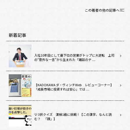
この著者の他の記事へ
新着記事
入社10年目にして最下位の営業がトップに大逆転 上司
の“意外な一言”から生まれた「雑談のテ ....
【KADOKAWA ダ・ヴィンチWeb レビューコーナー】
「成長市場に投資すれば安心」では ....
💡 3択クイズ 漢検1級に挑戦！【この漢字、なんと読
む？ 「踝」】