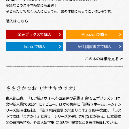
朝読などのスキマ時間にも最適！
子どもだけでなく大人にとっても、頭の体操にもってこいの1冊です。
購入はこちら
楽天ブックスで購入
Amazonで購入
hontoで購入
紀伊國屋書店で購入
この本の詳細を見る
ささきかつお（ササキカツオ）
東京都出身。『モツ焼きウォーズ~立花屋の逆襲~』(第５回ポプラズッコケ
文学新人賞)で2016 年にデビュー。ほかの著書に「謎解きホームルーム」シ
リーズ(新星出版社)、『空き店舗(幽霊つき)あります』(幻冬舎文庫)、「ラス
トで君は『まさか！』と言う」シリーズ(PHP研究所)などがある。日本語教
師の資格も持ち、外国人留学生に会話や小論文などを長年指導している。