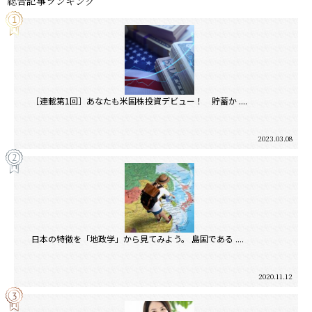
総合記事ランキング
［連載第1回］あなたも米国株投資デビュー！ 貯蓄か ....
2023.03.08
日本の特徴を「地政学」から見てみよう。 島国である ....
2020.11.12