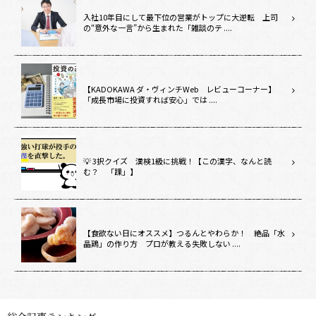
入社10年目にして最下位の営業がトップに大逆転 上司
の“意外な一言”から生まれた「雑談のテ ....
【KADOKAWA ダ・ヴィンチWeb レビューコーナー】
「成長市場に投資すれば安心」では ....
💡 3択クイズ 漢検1級に挑戦！【この漢字、なんと読
む？ 「踝」】
【食欲ない日にオススメ】つるんとやわらか！ 絶品「水
晶鶏」の作り方 プロが教える失敗しない ....