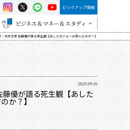
ピックアップ情報
ビジネス & マネー & スタディ
家・元外交官 佐藤優が語る死生観【あしたのジョーは死んだのか？】
2025.09.20
佐藤優が語る死生観【あした
だのか？】