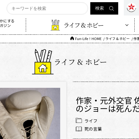
かにする
ライフ & ホビー
ガジン
Fun-Life！HOME
ライフ & ホビー
作
ライフ & ホビー
作家・元外交官 
のジョーは死ん
ライフ
死の言葉