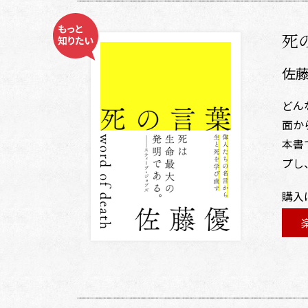
死
佐
どん
面か
本書
プし
購入