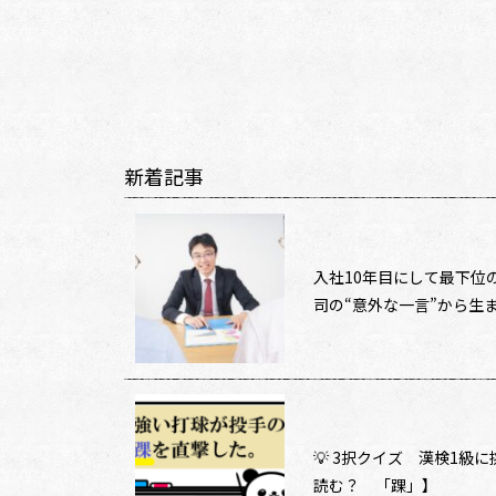
新着記事
入社10年目にして最下位
司の“意外な一言”から生まれ
💡 3択クイズ 漢検1級
読む？ 「踝」】