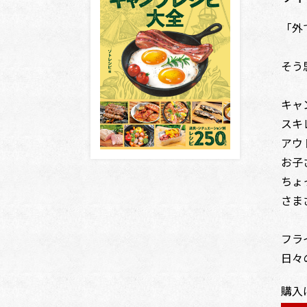
「外
そう
キャ
スキ
アウ
お子
ちょ
さま
フラ
日々
購入