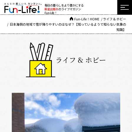
毎日の暮らしをより豊かにする
新星出版社
のライフマガジン
Fun-Life！
Fun-Life！HOME
ライフ & ホビー
日本海側の地域で雪が降りやすいのはなぜ？【知っているようで知らない気象の
知識】
ライフ & ホビー