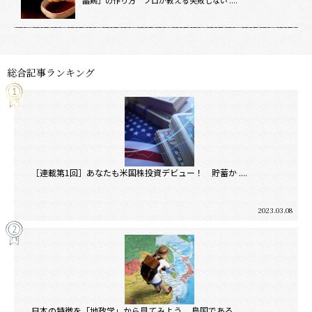
総合記事ランキング
［連載第1回］あなたも米国株投資デビュー！ 貯蓄か ....
2023.03.08
日本の特徴を「地政学」から見てみよう。 島国である ....