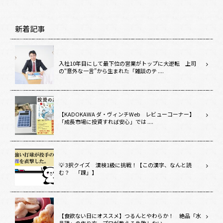
新着記事
入社10年目にして最下位の営業がトップに大逆転 上司
の“意外な一言”から生まれた「雑談のテ ....
【KADOKAWA ダ・ヴィンチWeb レビューコーナー】
「成長市場に投資すれば安心」では ....
💡 3択クイズ 漢検1級に挑戦！【この漢字、なんと読
む？ 「踝」】
【食欲ない日にオススメ】つるんとやわらか！ 絶品「水
晶鶏」の作り方 プロが教える失敗しない ....