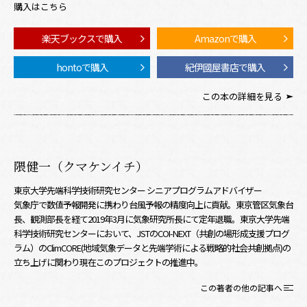
購入はこちら
楽天ブックスで購入
Amazonで購入
hontoで購入
紀伊國屋書店で購入
この本の詳細を見る
隈健一（クマケンイチ）
東京大学先端科学技術研究センター シニアプログラムアドバイザー
気象庁で数値予報開発に携わり台風予報の精度向上に貢献。東京管区気象台
長、観測部長を経て2019年3月に気象研究所長にて定年退職。東京大学先端
科学技術研究センターにおいて、JSTのCOI-NEXT（共創の場形成支援プログ
ラム）のClimCORE(地域気象データと先端学術による戦略的社会共創拠点)の
立ち上げに関わり現在このプロジェクトの推進中。
この著者の他の記事へ