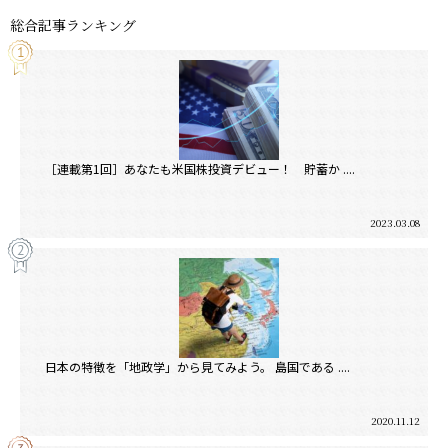
総合記事ランキング
［連載第1回］あなたも米国株投資デビュー！ 貯蓄か ....
2023.03.08
日本の特徴を「地政学」から見てみよう。 島国である ....
2020.11.12