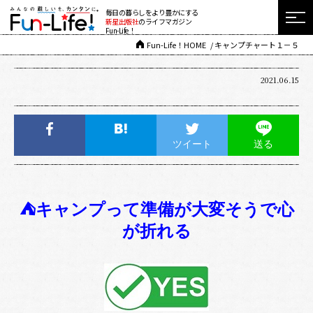
毎日の暮らしをより豊かにする
新星出版社
のライフマガジン
Fun-Life！
Fun-Life！HOME
キャンプチャート１－５
2021.06.15
ツイート
送る
⛺キャンプって準備が大変そうで心
が折れる