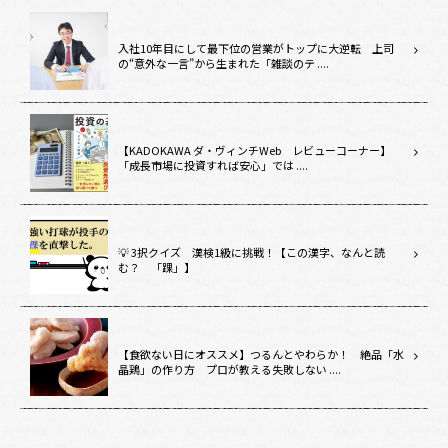
入社10年目にして最下位の営業がトップに大逆転 上司
の“意外な一言”から生まれた「雑談のテ ....
【KADOKAWA ダ・ヴィンチWeb レビューコーナー】
「成長市場に投資すれば安心」では ....
💡 3択クイズ 漢検1級に挑戦！【この漢字、なんと読
む？ 「踝」】
【食欲ない日にオススメ】つるんとやわらか！ 絶品「水
晶鶏」の作り方 プロが教える失敗しない ....