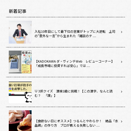
新着記事
入社10年目にして最下位の営業がトップに大逆転 上司
の“意外な一言”から生まれた「雑談のテ ....
【KADOKAWA ダ・ヴィンチWeb レビューコーナー】
「成長市場に投資すれば安心」では ....
💡 3択クイズ 漢検1級に挑戦！【この漢字、なんと読
む？ 「踝」】
【食欲ない日にオススメ】つるんとやわらか！ 絶品「水
晶鶏」の作り方 プロが教える失敗しない ....