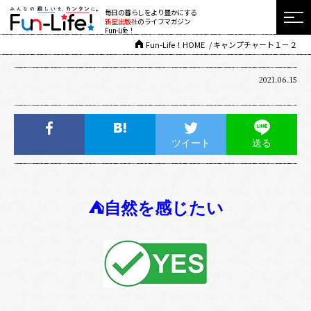
毎日の暮らしをより豊かにする
新星出版社
のライフマガジン
Fun-Life！
Fun-Life！HOME
キャンプチャート１－２
2021.06.15
ツイート
送る
⛺自然を感じたい