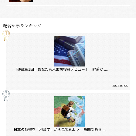
総合記事ランキング
［連載第1回］あなたも米国株投資デビュー！ 貯蓄か ....
2023.03.08
日本の特徴を「地政学」から見てみよう。 島国である ....