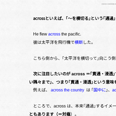
acrossといえば、｢～を横切る｣という
He flew
across
the pacific.
彼は太平洋を飛行機で
横断
した。
こちら側から、｢太平洋を横切って｣向こう側
次に注目したいのが
＝｢貫通・浸透
across
い隅々まで｣、つまり｢貫通・浸透｣という意味
例えば、
は ｢
国中に
｣、
across the country
ac
ところで、
は、本来｢通過｣するイメ
across
ともあります（＝対極
）
。