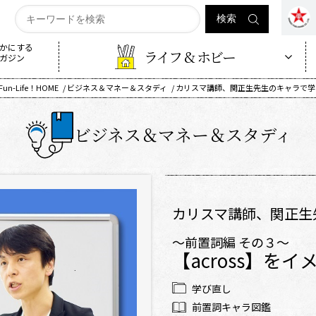
かにする
ライフ & ホビー
ガジン
Fun-Life！HOME
ビジネス＆マネー＆スタディ
カリスマ講師、関正生先生のキャラで学ぼう
ビジネス＆マネー＆スタディ
カリスマ講師、関正生
～前置詞編 その３～
【across】を
学び直し
前置詞キャラ図鑑