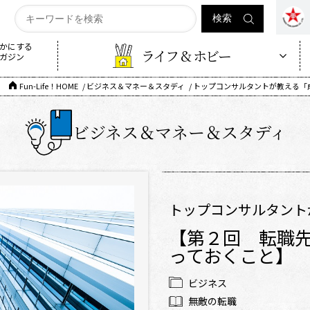
かにする
ライフ & ホビー
ガジン
Fun-Life！HOME
ビジネス＆マネー＆スタディ
トップコンサルタントが教える「
ビジネス＆マネー＆スタディ
トップコンサルタント
【第２回 転職
っておくこと】
ビジネス
無敵の転職