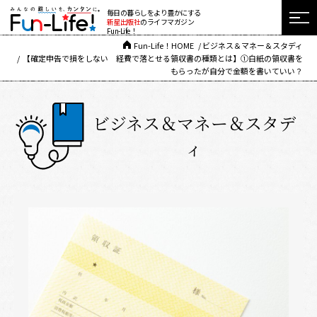
毎日の暮らしをより豊かにする
新星出版社
のライフマガジン
Fun-Life！
Fun-Life！HOME
ビジネス＆マネー＆スタディ
【確定申告で損をしない 経費で落とせる領収書の種類とは】①白紙の領収書を
もらったが自分で金額を書いていい？
ビジネス＆マネー＆スタデ
ィ