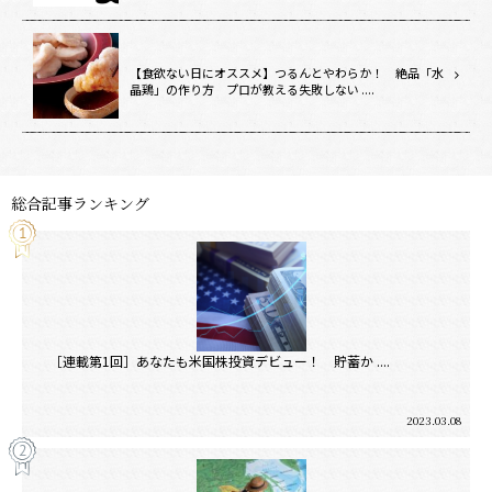
【食欲ない日にオススメ】つるんとやわらか！ 絶品「水
晶鶏」の作り方 プロが教える失敗しない ....
総合記事ランキング
［連載第1回］あなたも米国株投資デビュー！ 貯蓄か ....
2023.03.08