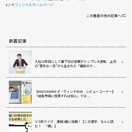
👉
オフィシャルホームページ
この著者の他の記事へ
新着記事
入社10年目にして最下位の営業がトップに大逆転 上司
の“意外な一言”から生まれた「雑談のテ ....
【KADOKAWA ダ・ヴィンチWeb レビューコーナー】
「成長市場に投資すれば安心」では ....
💡 3択クイズ 漢検1級に挑戦！【この漢字、なんと読
む？ 「踝」】