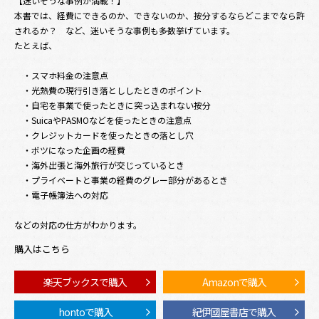
【迷いそうな事例が満載！】
本書では、経費にできるのか、できないのか、按分するならどこまでなら許
されるか？ など、迷いそうな事例も多数挙げています。
たとえば、
・スマホ料金の注意点
・光熱費の現行引き落とししたときのポイント
・自宅を事業で使ったときに突っ込まれない按分
・SuicaやPASMOなどを使ったときの注意点
・クレジットカードを使ったときの落とし穴
・ボツになった企画の経費
・海外出張と海外旅行が交じっているとき
・プライベートと事業の経費のグレー部分があるとき
・電子帳簿法への対応
などの対応の仕方がわかります。
購入はこちら
楽天ブックスで購入
Amazonで購入
hontoで購入
紀伊國屋書店で購入