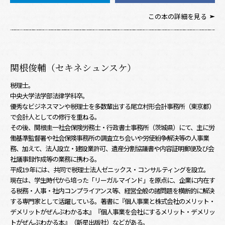
この本の詳細を見る
関根俊輔（セキネシュンスケ）
税理士。
中央大学法学部法律学科卒。
優秀なビジネスマンや税理士を多数輩出する尾立村形会計事務所（東京都）
で会計人としての修行を重ねる。
その後、関根圭一社会保険労務士・行政書士事務所（茨城県）にて、主に労
働基準監督署や社会保険事務所の調査立ち会いや労使紛争解決等の人事業
務、加えて、法人設立・建設業許可、遺産分割協議書や内容証明郵便及び会
社議事録作成等の業務に携わる。
平成19 年には、共同で税理士法人ゼニックス・コンサルティングを設立。
現在は、学生時代から培った「リーガルマインド」を原点に、企業に内在す
る税務・人事・社内コンプライアンス等、経営全般の諸問題を横断的に解決
する専門家として活躍している。著書に『個人事業と株式会社のメリット・
デメリットがぜんぶわかる本』『個人事業を会社にするメリット・デメリッ
トがぜんぶわかる本』（新星出版社）などがある。