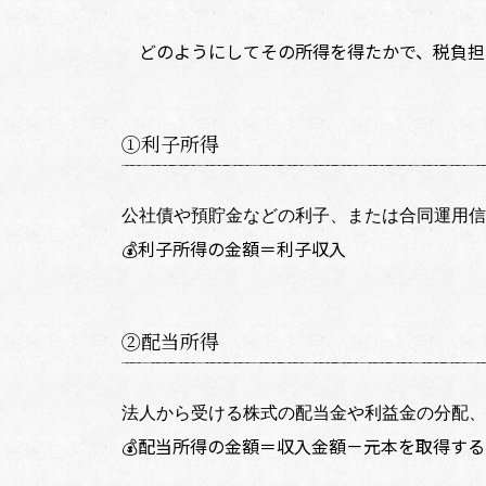
どのようにしてその所得を得たかで、税負担を
①利子所得
公社債や預貯金などの利子、または合同運用信
💰利子所得の金額＝利子収入
②配当所得
法人から受ける株式の配当金や利益金の分配、
💰配当所得の金額＝収入金額－元本を取得す