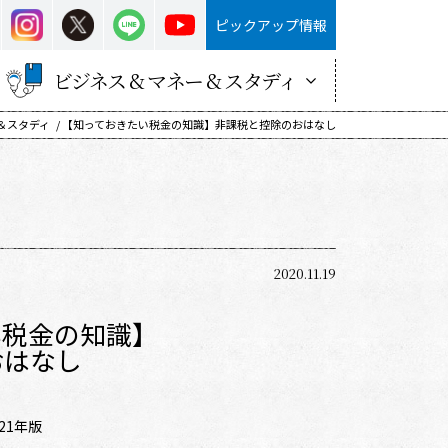
ピックアップ情報
ビジネス & マネー & スタディ
＆スタディ
【知っておきたい税金の知識】非課税と控除のおはなし
2020.11.19
い税金の知識】
おはなし
21年版