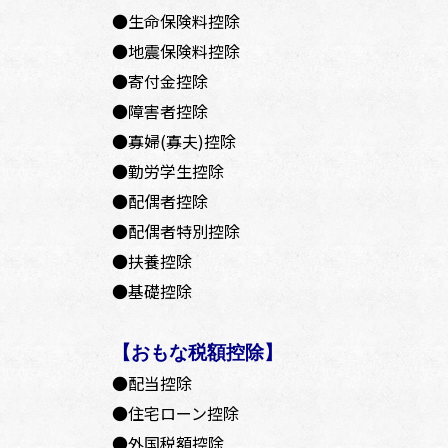
●生命保険料控除
●地震保険料控除
●寄付金控除
●障害者控除
●寡婦(寡夫)控除
●勤労学生控除
●配偶者控除
●配偶者特別控除
●扶養控除
●基礎控除
【おもな税額控除】
●配当控除
●住宅ローン控除
●外国税額控除