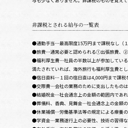
与も少なくありません。非課税のものを覚えて
非課税とされる給与の一覧表
●通勤手当…最高限度15万円まで課税なし（
●旅費…通常必要と認められる①出張旅費、②
●福利厚生費…社員の半数以上が参加している
満たされていれば、海外旅行も福利厚生費とし
●宿日直料…１回の宿日直は4,000円まで課税
●交際費…会社の業務のために支出したものは
●結婚祝金…社会通念上の金額の範囲内であれ
●葬儀料、香典、見舞金…社会通念上の金額の
●休業補償…労働基準法等の規定による療養の
●学資金…業務遂行上の必要性、技術の習得な