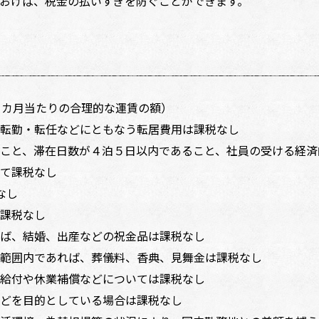
おけば、税金の払いすぎを防ぐことができます。
１カ月当たりの合理的な運賃の額）
転勤・転任などにともなう転居費用は課税なし
こと、滞在日数が４泊５日以内であること、社員の受ける経済
て課税なし
なし
課税なし
ば、結婚、出産などの祝金品は課税なし
範囲内であれば、葬儀料、香典、見舞金は課税なし
給付や休業補償などについては課税なし
どを目的としている場合は課税なし