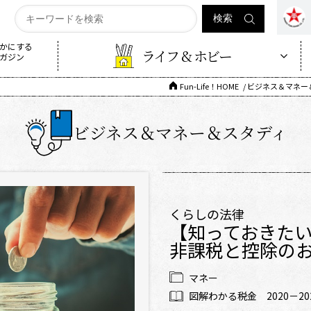
かにする
ライフ & ホビー
ガジン
Fun-Life！HOME
ビジネス＆マネー
ビジネス＆マネー＆スタディ
くらしの法律
【知っておきた
非課税と控除の
マネー
図解わかる税金 2020－20