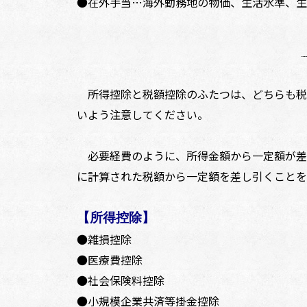
●在外手当…海外勤務地の物価、生活水準、生
所得控除と税額控除のふたつは、どちらも税
いよう注意してください。
必要経費のように、所得金額から一定額が差
に計算された税額から一定額を差し引くことを
【所得控除】
●雑損控除
●医療費控除
●社会保険料控除
●小規模企業共済等掛金控除